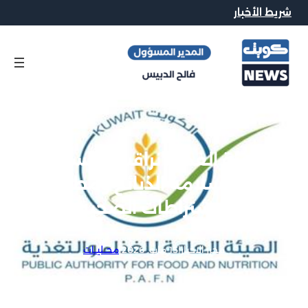
شريط الأخبار
هيئة الغذاء: نراقب المسالخ
لضمان سلامة الذبائح ومطابقتها
للاشتراطات الصحية
محرر الاخبار
|
15 مايو, 2026
|
محــليــات