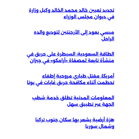
تجديد تعيين خالد محمد الخالد وكيل وزارة
في ديوان مجلس الوزراء
ميسي يعود إلى الأرجنتين لتوديع والده
الراحل
الطاقة السعودية: السيطرة على حريق في
منشأة تابعة لمصفاة «أرامكو» في جيزان
أمريكا: مقتل طياري مروحية إطفاء
تحطمت أثناء مكافحة حريق غابات في يوتا
المعلومات المدنية تطلق خدمة شطب
الجهة عبر تطبيق سهل
هزة أرضية يشعر بها سكان جنوب تركيا
وشمال سوريا