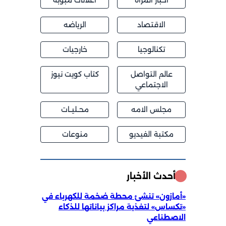
الاقتصاد
الرياضه
تكنالوجيا
خارجيات
عالم التواصل
كتاب كويت نيوز
الاجتماعي
مجلس الامه
محــليــات
مكتبة الفيديو
منوعات
أحدث الأخبار
«أمازون» تنشئ محطة ضخمة للكهرباء في
«تكساس» لتغذية مراكز بياناتها للذكاء
الاصطناعي