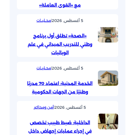
مع «القوى العاملة»
5 أغسطس, 2026
|
محــليــات
«الصحة» تطلق أول برنامج
وطني للتدريب الميداني في علم
الوبائيات
5 أغسطس, 2026
|
محــليــات
الخدمة المدنية: اعتماد 70 مدربًا
وطنيًا من الجهات الحكومية
5 أغسطس, 2026
|
أمن ومحاكم
الداخلية: ضبط طبيب تخصص
في إجراء عمليات إجهاض داخل