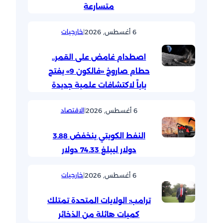
متسارعة
6 أغسطس, 2026
|
خارجيات
اصطدام غامض على القمر..
حطام صاروخ «فالكون 9» يفتح
باباً لاكتشافات علمية جديدة
6 أغسطس, 2026
|
الاقتصاد
النفط الكويتي ينخفض 3.88
دولار ليبلغ 74.33 دولار
6 أغسطس, 2026
|
خارجيات
ترامب: الولايات المتحدة تمتلك
كميات هائلة من الذخائر