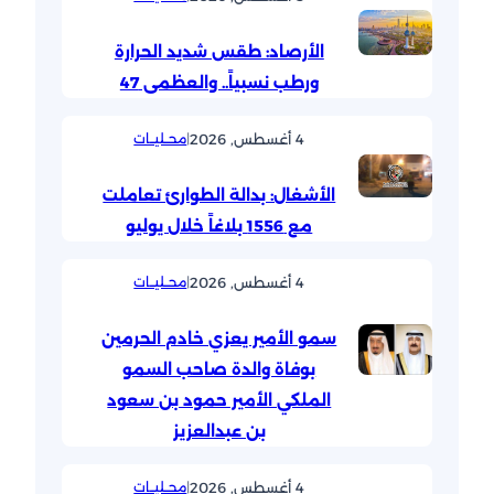
الأرصاد: طقس شديد الحرارة
ورطب نسبياً.. والعظمى 47
4 أغسطس, 2026
|
محــليــات
الأشغال: بدالة الطوارئ تعاملت
مع 1556 بلاغاً خلال يوليو
4 أغسطس, 2026
|
محــليــات
سمو الأمير يعزي خادم الحرمين
بوفاة والدة صاحب السمو
الملكي الأمير حمود بن سعود
بن عبدالعزيز
4 أغسطس, 2026
|
محــليــات