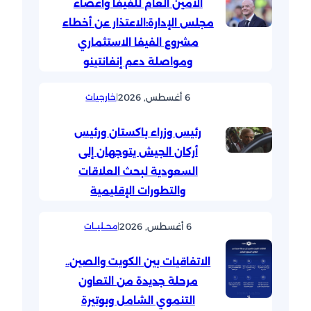
الأمين العام للفيفا وأعضاء
مجلس الإدارة:الاعتذار عن أخطاء
مشروع الفيفا الاستثماري
ومواصلة دعم إنفانتينو
6 أغسطس, 2026
|
خارجيات
رئيس وزراء باكستان ورئيس
أركان الجيش يتوجهان إلى
السعودية لبحث العلاقات
والتطورات الإقليمية
6 أغسطس, 2026
|
محــليــات
الاتفاقيات بين الكويت والصين..
مرحلة جديدة من التعاون
التنموي الشامل وبوتيرة