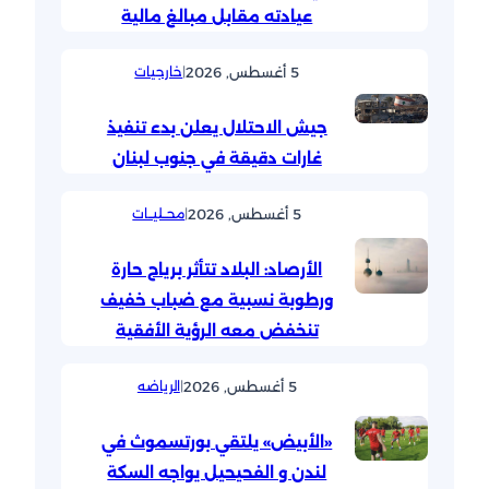
عيادته مقابل مبالغ مالية
5 أغسطس, 2026
|
خارجيات
جيش الاحتلال يعلن بدء تنفيذ
غارات دقيقة في جنوب لبنان
5 أغسطس, 2026
|
محــليــات
الأرصاد: البلاد تتأثر برياح حارة
ورطوبة نسبية مع ضباب خفيف
تنخفض معه الرؤية الأفقية
5 أغسطس, 2026
|
الرياضه
«الأبيض» يلتقي بورتسموث في
لندن و الفحيحيل يواجه السكة