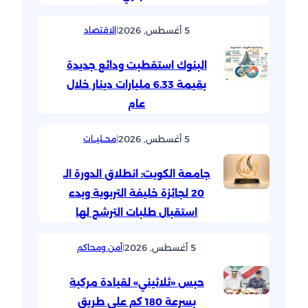
5 أغسطس, 2026
|
الاقتصاد
البنوك استقطبت ودائع جديدة
بقيمة 6.33 مليارات دينار خلال
عام
5 أغسطس, 2026
|
محــليــات
جامعة الكويت: انطلاق الدورة الـ
20 لجائزة خليفة التربوية وبدء
استقبال طلبات الترشح لها
5 أغسطس, 2026
|
أمن ومحاكم
حبس «ثلاثيني» لقيادة مركبة
بسرعة 180 كم على طريق