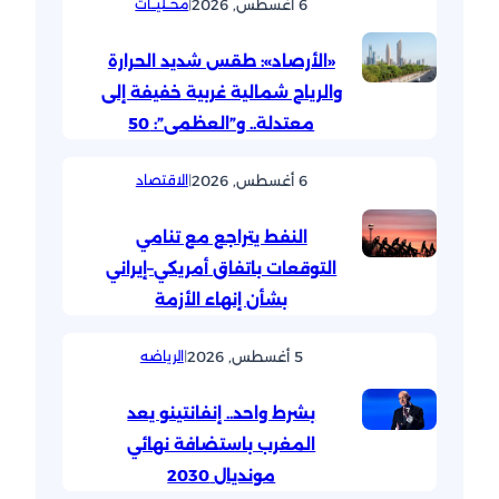
6 أغسطس, 2026
|
محــليــات
«الأرصاد»: طقس شديد الحرارة
والرياح شمالية غربية خفيفة إلى
معتدلة.. و”العظمى”: 50
6 أغسطس, 2026
|
الاقتصاد
النفط يتراجع مع تنامي
التوقعات باتفاق أمريكي–إيراني
بشأن إنهاء الأزمة
5 أغسطس, 2026
|
الرياضه
بشرط واحد.. إنفانتينو يعد
المغرب باستضافة نهائي
مونديال 2030