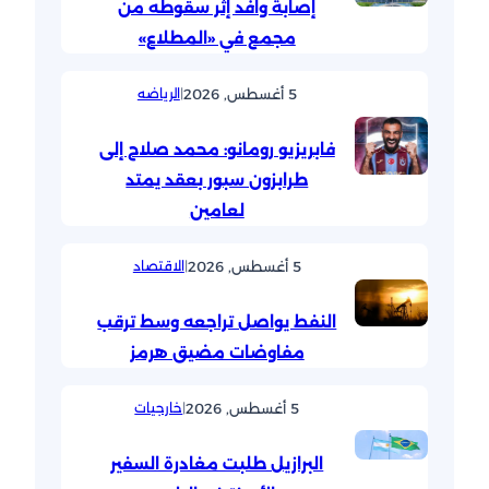
إصابة وافد إثر سقوطه من
مجمع في «المطلاع»
5 أغسطس, 2026
|
الرياضه
فابريزيو رومانو: محمد صلاح إلى
طرابزون سبور بعقد يمتد
لعامين
5 أغسطس, 2026
|
الاقتصاد
النفط يواصل تراجعه وسط ترقب
مفاوضات مضيق هرمز
5 أغسطس, 2026
|
خارجيات
البرازيل طلبت مغادرة السفير