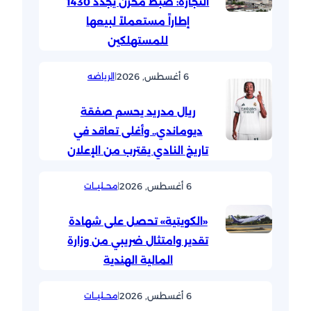
التجارة: ضبط مخزن يجدد 1430
إطاراً مستعملاً لبيعها
للمستهلكين
6 أغسطس, 2026
|
الرياضه
ريال مدريد يحسم صفقة
ديوماندي.. وأغلى تعاقد في
تاريخ النادي يقترب من الإعلان
6 أغسطس, 2026
|
محــليــات
«الكويتية» تحصل على شهادة
تقدير وامتثال ضريبي من وزارة
المالية الهندية
6 أغسطس, 2026
|
محــليــات