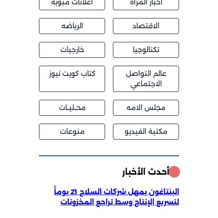
اخبار المراة
اعلانات مبوبة
الاقتصاد
الرياضه
تكنالوجيا
خارجيات
عالم التواصل
كتاب كويت نيوز
الاجتماعي
مجلس الامه
محــليــات
مكتبة الفيديو
منوعات
أحدث الأخبار
البنتاغون يمهل شركات السلاح 21 يوماً
لتسريع الإنتاج وسط تراجع المخزونات