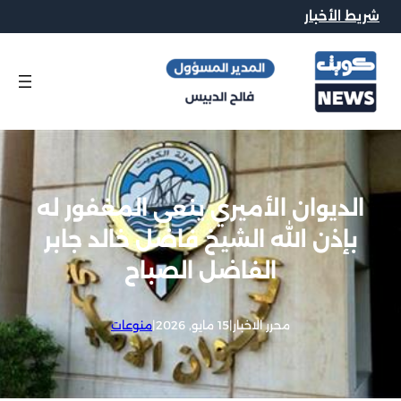
شريط الأخبار
الديوان الأميري ينعى المغفور له
بإذن الله الشيخ فاضل خالد جابر
الفاضل الصباح
محرر الاخبار
|
15 مايو, 2026
|
منوعات