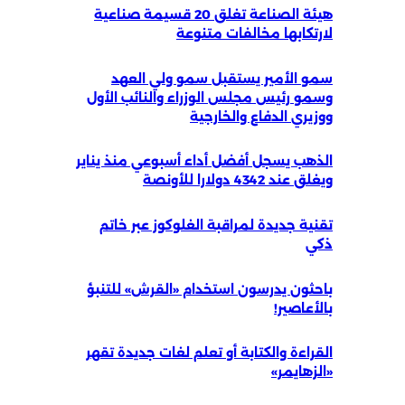
هيئة الصناعة تغلق 20 قسيمة صناعية
لارتكابها مخالفات متنوعة
سمو الأمير يستقبل سمو ولي العهد
وسمو رئيس مجلس الوزراء والنائب الأول
ووزيري الدفاع والخارجية
الذهب يسجل أفضل أداء أسبوعي منذ يناير
ويغلق عند 4342 دولارا للأونصة
تقنية جديدة لمراقبة الغلوكوز عبر خاتم
ذكي
باحثون يدرسون استخدام «القرش» للتنبؤ
بالأعاصير!
القراءة والكتابة أو تعلم لغات جديدة تقهر
«الزهايمر»