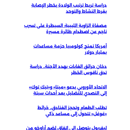
دراسة تربط ترتيب الولادة بخطر الإصابة
بفرط النشاط والتوحد
مصفاة الزاوية الليبية: السيطرة على تسرب
ناجم عن اصطدام طائرة مسيرة
أمريكا تمنح كولومبيا حزمة مساعدات
بمليار دولار
دخان حرائق الغابات يهدد الأجنة.. دراسة
تدق ناقوس الخطر
الاتحاد الأوروبي يدعو «ميتا» و«تيك توك»
إلى التصدي للتضليل بعد أحداث سبتة
تطلب الطعام وتحجز الفنادق.. خرائط
«غوغل» تتحول إلى مساعد ذكي
ليفربول يتوصل إلى اتفاق لضم أراوخو من