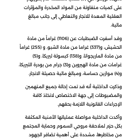
على كميات متفاوتة من المواد المخدرة والمؤثرات
العقلية المعدة للاتجار والتعاطي إلى جانب مبالغ
مالية.
وقد أسفرت الضبطيات عن (1106) غراماً من مادة
الحشيش، و(337) غراما من مادة الشبو، و (255) غراماً
من مادة الماريجوانا، و(138) كبسولة ليريكا، و(5)
غرامات من مادة الهيروين و(3) جرام من بودرة الليريكا،
و(4) موازين حساسة، ومبالغ مالية حصيلة الاتجار.
وذكرت الداخلية أنه قد تمت إحالة جميع المتهمين
والمضبوطات إلى جهة الاختصاص لاتخاذ كافة
الإجراءات القانونية اللازمة بحقهم.
وأكدت الداخلية مواصلة عملياتها الأمنية المكثفة
بكل حزم لملاحقة مروجي السموم وحماية المجتمع
من مخاطرها، مشددة على أهمية تضافر الجهود