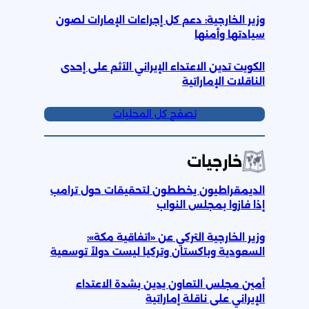
وزير الخارجية: دعم كل إجراءات الإمارات لصون
سيادتها وأمنها
الكويت تدين الاعتداء الإيراني الآثم على إحدى
الناقلات الإماراتية
تصفح كل المحليات
خارجيات
الديمقراطيون يخططون لتحقيقات حول ترامب
إذا فازوا بمجلس النواب
وزير الخارجية التركي عن «اتفاقية مكة»:
السعودية وباكستان وتركيا ليست دولاً توسعية
أمين مجلس التعاون يدين بشدة الاعتداء
الإيراني على ناقلة إماراتية