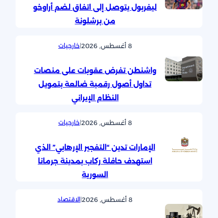
ليفربول يتوصل إلى اتفاق لضم أراوخو
من برشلونة
8 أغسطس, 2026
|
خارجيات
واشنطن تفرض عقوبات على منصات
تداول أصول رقمية ضالعة بتمويل
النظام الإيراني
8 أغسطس, 2026
|
خارجيات
الإمارات تدين “التفجير الإرهابي” الذي
استهدف حافلة ركاب بمدينة جرمانا
السورية
8 أغسطس, 2026
|
الاقتصاد