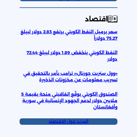
اقتصاد
سعر برميل النفط الكويتي يرتفع 2.83 دولار ليبلغ
75.27 دولاراً
النفط الكويتي ينخفض 1.89 دولار ليبلغ 72.44
دولار
«وول ستريت جورنال»: ترامب يأمر بالتحقيق في
تسريب معلومات عن مخزونات الذخيرة
الصندوق الكويتي يوقّع اتفاقيتي منحة بقيمة 5
ملايين دولار لدعم الجهود الإنسانية في سورية
وأفغانستان
المزيد حول الاقتصاد