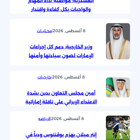
العسكرية: مواصلة أداء المهام
والواجبات بكل كفاءة واقتدار
8 أغسطس, 2026
|
محــليــات
وزير الخارجية: دعم كل إجراءات
الإمارات لصون سيادتها وأمنها
8 أغسطس, 2026
|
خارجيات
أمين مجلس التعاون يدين بشدة
الاعتداء الإيراني على ناقلة إماراتية
8 أغسطس, 2026
|
الرياضه
إنتر ميلان يهزم يوڤنتوس ودياً في