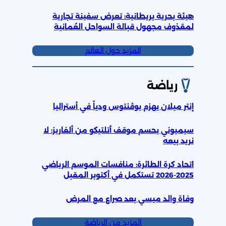
هيئة بحرية بريطانية: تعرض سفينة تجارية
لمقذوف مجهول قبالة السواحل العُمانية
المزيد حول العالم
رياضة
إنتر ميلان يهزم يوڤنتوس ودياً في أستراليا
سيميوني يحسم موقف أتلتيكو من ألفاريز: لا
نريد بيعه
اتحاد كرة الطائرة: منافسات الموسم الرياضي
2025-2026 تستكمل في أكتوبر المقبل
وفاة والد ميسي بعد صراع مع المرض
المزيد من الرياضة