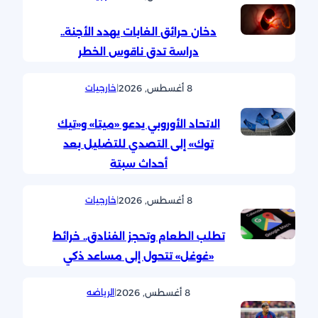
دخان حرائق الغابات يهدد الأجنة..
دراسة تدق ناقوس الخطر
8 أغسطس, 2026
|
خارجيات
الاتحاد الأوروبي يدعو «ميتا» و«تيك
توك» إلى التصدي للتضليل بعد
أحداث سبتة
8 أغسطس, 2026
|
خارجيات
تطلب الطعام وتحجز الفنادق.. خرائط
«غوغل» تتحول إلى مساعد ذكي
8 أغسطس, 2026
|
الرياضه