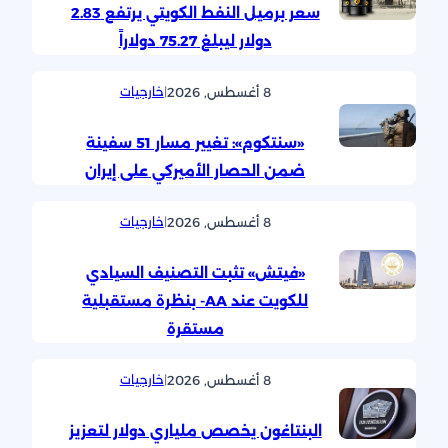
سعر برميل النفط الكويتي يرتفع 2.83
دولار ليبلغ 75.27 دولاراً
8 أغسطس, 2026
|
خارجيات
«سنتكوم»: تغيير مسار 51 سفينة
ضمن الحصار الأميركي على إيران
8 أغسطس, 2026
|
خارجيات
«فيتش» تثبت التصنيف السيادي
للكويت عند AA- بنظرة مستقبلية
مستقرة
8 أغسطس, 2026
|
خارجيات
البنتاغون يخصص ملياري دولار لتعزيز