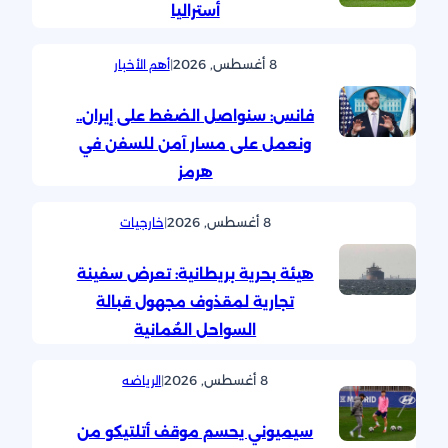
أستراليا
8 أغسطس, 2026
|
أهم الأخبار
فانس: سنواصل الضغط على إيران..
ونعمل على مسار آمن للسفن في
هرمز
8 أغسطس, 2026
|
خارجيات
هيئة بحرية بريطانية: تعرض سفينة
تجارية لمقذوف مجهول قبالة
السواحل العُمانية
8 أغسطس, 2026
|
الرياضه
سيميوني يحسم موقف أتلتيكو من