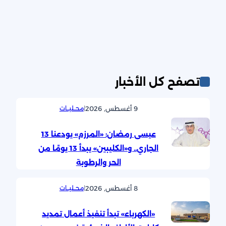
تصفح كل الأخبار
9 أغسطس, 2026
|
محــليــات
عيسى رمضان: «المرزم» يودعنا 13
الجاري.. و«الكليبين» يبدأ 13 يومًا من
الحر والرطوبة
8 أغسطس, 2026
|
محــليــات
«الكهرباء» تبدأ تنفيذ أعمال تمديد