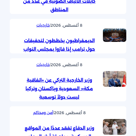
كابلات الألياف الضوئية في عدد من
المناطق
8 أغسطس, 2026
|
خارجيات
الديمقراطيون يخططون لتحقيقات
حول ترامب إذا فازوا بمجلس النواب
8 أغسطس, 2026
|
خارجيات
وزير الخارجية التركي عن «اتفاقية
مكة»: السعودية وباكستان وتركيا
ليست دولاً توسعية
8 أغسطس, 2026
|
أمن ومحاكم
وزير الدفاع تفقد عددًا من المواقع