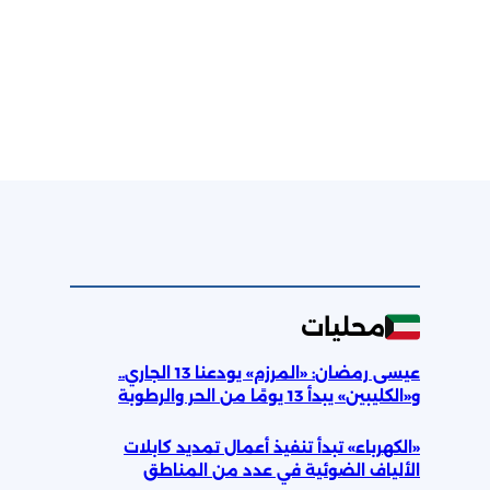
محليات
عيسى رمضان: «المرزم» يودعنا 13 الجاري..
و«الكليبين» يبدأ 13 يومًا من الحر والرطوبة
«الكهرباء» تبدأ تنفيذ أعمال تمديد كابلات
الألياف الضوئية في عدد من المناطق