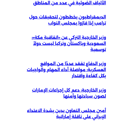
الألياف الضوئية في عدد من المناطق
الديمقراطيون يخططون لتحقيقات حول
ترامب إذا فازوا بمجلس النواب
وزير الخارجية التركي عن «اتفاقية مكة»:
السعودية وباكستان وتركيا ليست دولاً
توسعية
وزير الدفاع تفقد عددًا من المواقع
العسكرية: مواصلة أداء المهام والواجبات
بكل كفاءة واقتدار
وزير الخارجية: دعم كل إجراءات الإمارات
لصون سيادتها وأمنها
أمين مجلس التعاون يدين بشدة الاعتداء
الإيراني على ناقلة إماراتية