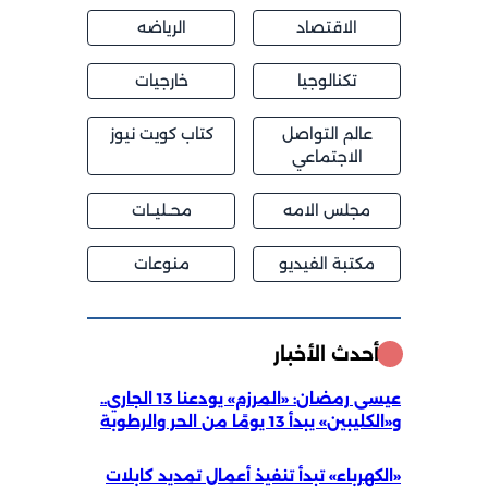
الاقتصاد
الرياضه
تكنالوجيا
خارجيات
عالم التواصل
كتاب كويت نيوز
الاجتماعي
مجلس الامه
محــليــات
مكتبة الفيديو
منوعات
أحدث الأخبار
عيسى رمضان: «المرزم» يودعنا 13 الجاري..
و«الكليبين» يبدأ 13 يومًا من الحر والرطوبة
«الكهرباء» تبدأ تنفيذ أعمال تمديد كابلات