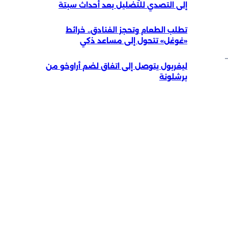
إلى التصدي للتضليل بعد أحداث سبتة
تطلب الطعام وتحجز الفنادق.. خرائط
«غوغل» تتحول إلى مساعد ذكي
ليفربول يتوصل إلى اتفاق لضم أراوخو من
برشلونة