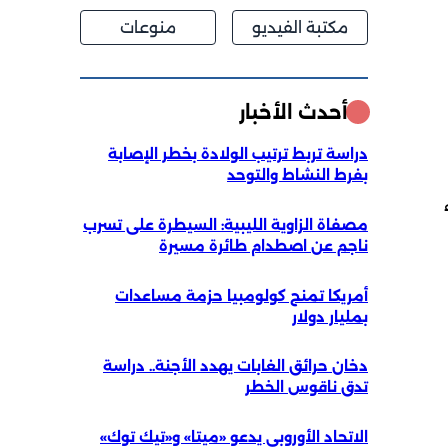
مكتبة الفيديو
منوعات
أحدث الأخبار
دراسة تربط ترتيب الولادة بخطر الإصابة
بفرط النشاط والتوحد
مصفاة الزاوية الليبية: السيطرة على تسرب
ناجم عن اصطدام طائرة مسيرة
أمريكا تمنح كولومبيا حزمة مساعدات
بمليار دولار
دخان حرائق الغابات يهدد الأجنة.. دراسة
تدق ناقوس الخطر
الاتحاد الأوروبي يدعو «ميتا» و«تيك توك»