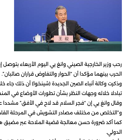
رحب وزير الخارجية الصيني وانغ يي اليوم الأربعاء بتوصل إ
الحرب بينهما مؤكدا أن “الحوار والتفاوض قراران صائبان”.
وذكرت وكالة أنباء الصين الجديدة (شينخوا) أن ذلك جاء خل
تبادلا خلاله وجهات النظر بشأن تطورات الأوضاع في المن
وقال وانغ يي إن “فجر السلام قد لاح في الأفق” مشددا 
و”التخلص من مختلف مصادر التشويش في المرحلة القاد
كما أكد ضرورة حسن معالجة قضية الملاحة عبر مضيق ه
الدولي.