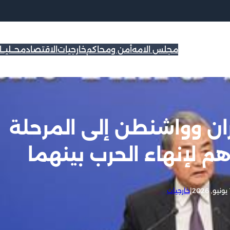
مجلس الامه
أمن ومحاكم
خارجيات
الاقتصاد
محــليــ
ن وواشنطن إلى المرحلة
م لإنهاء الحرب بينهما
2
|
خارجيات