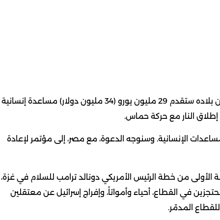
قال المستشار الألماني فريدريش ميرتس، اليوم الجمعة، إن بلاده ستقدم 29 مليون يورو (34 مليون دولار) مساعدة إنسانية
طلاق النار مع حركة حماس.
كس “سنقدم 29 مليون يورو للمساعدات الإنسانية. وسنوجه الدعوة، مع مصر، إلى مؤتمر لإعادة
حلة الأولى من خطة الرئيس الأمريكي دونالد ترامب للسلام في غزة،
زين في القطاع، أحياء وأمواتاً، وإفراج إسرائيل عن معتقلين
قطاع المدمّر.