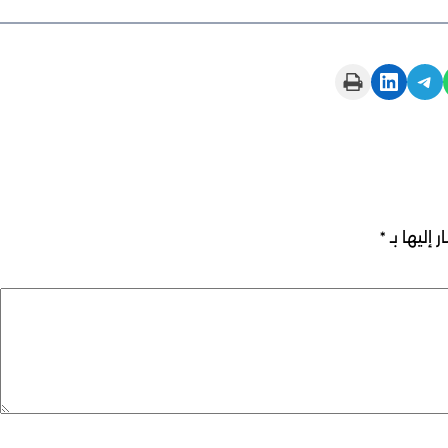
Print this Page
Share on LinkedIn
Share on Telegram
 إليها بـ
*