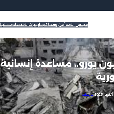
مجلس الامه
أمن ومحاكم
خارجيات
الاقتصاد
محــليــ
ا تدعم غزة بـ29 مليون يورو.. مساعدة إنسانية
رية
|
خارجيات