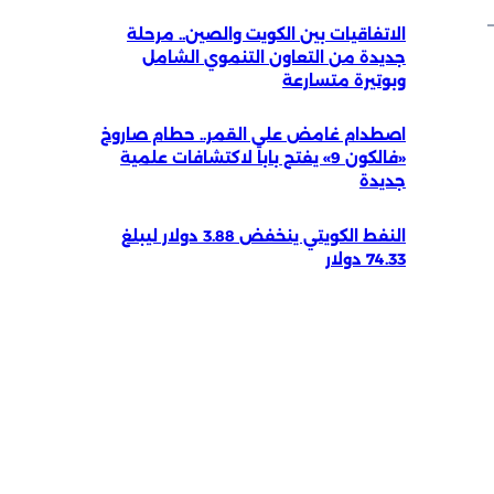
الاتفاقيات بين الكويت والصين.. مرحلة
جديدة من التعاون التنموي الشامل
وبوتيرة متسارعة
اصطدام غامض على القمر.. حطام صاروخ
«فالكون 9» يفتح باباً لاكتشافات علمية
جديدة
النفط الكويتي ينخفض 3.88 دولار ليبلغ
74.33 دولار