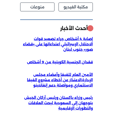
مكتبة الفيديو
منوعات
أحدث الأخبار
إصابة 4 أشخاص جراء تصعيد قوات
الاحتلال الإسرائيلي اعتداءاتها على «قضاء
صور» جنوب لبنان
فقدان الجنسية الكويتية من 9 أشخاص
الأمين العام للفيفا وأعضاء مجلس
الإدارة:الاعتذار عن أخطاء مشروع الفيفا
الاستثماري ومواصلة دعم إنفانتينو
رئيس وزراء باكستان ورئيس أركان الجيش
يتوجهان إلى السعودية لبحث العلاقات
والتطورات الإقليمية