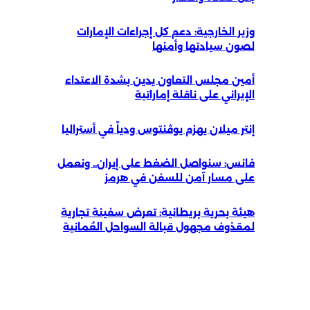
وزير الخارجية: دعم كل إجراءات الإمارات
لصون سيادتها وأمنها
أمين مجلس التعاون يدين بشدة الاعتداء
الإيراني على ناقلة إماراتية
إنتر ميلان يهزم يوڤنتوس ودياً في أستراليا
فانس: سنواصل الضغط على إيران.. ونعمل
على مسار آمن للسفن في هرمز
هيئة بحرية بريطانية: تعرض سفينة تجارية
لمقذوف مجهول قبالة السواحل العُمانية