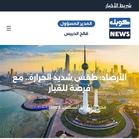
شريط الأخبار
الأرصاد: طقس شديد الحرارة.. مع
فرصة للغبار
محرر الاخبار
|
26 أغسطس, 2025
|
محــليــات