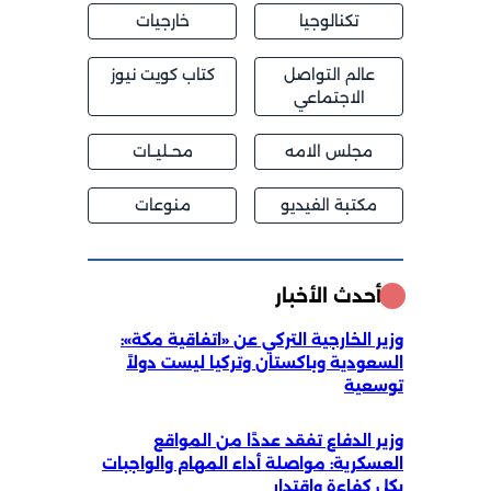
تكنالوجيا
خارجيات
عالم التواصل
كتاب كويت نيوز
الاجتماعي
مجلس الامه
محــليــات
مكتبة الفيديو
منوعات
أحدث الأخبار
وزير الخارجية التركي عن «اتفاقية مكة»:
السعودية وباكستان وتركيا ليست دولاً
توسعية
وزير الدفاع تفقد عددًا من المواقع
العسكرية: مواصلة أداء المهام والواجبات
بكل كفاءة واقتدار