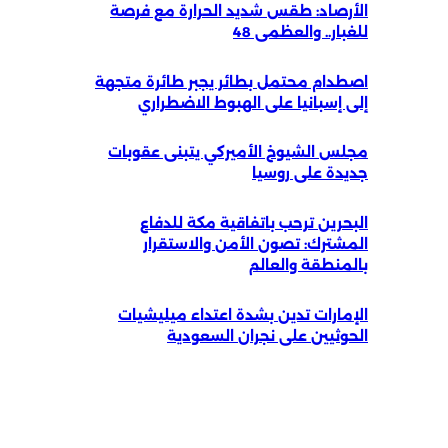
الأرصاد: طقس شديد الحرارة مع فرصة
للغبار.. والعظمى 48
اصطدام محتمل بطائر يجبر طائرة متجهة
إلى إسبانيا على الهبوط الاضطراري
مجلس الشيوخ الأميركي يتبنى عقوبات
جديدة على روسيا
البحرين ترحب باتفاقية مكة للدفاع
المشترك: تصون الأمن والاستقرار
بالمنطقة والعالم
الإمارات تدين بشدة اعتداء ميليشيات
الحوثيين على نجران السعودية