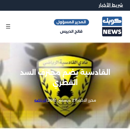
شريط الأخبار
القادسية يضم محترف السد
القطري
محرر الاخبار
|
27 ديسمبر, 2012
|
الرياضه