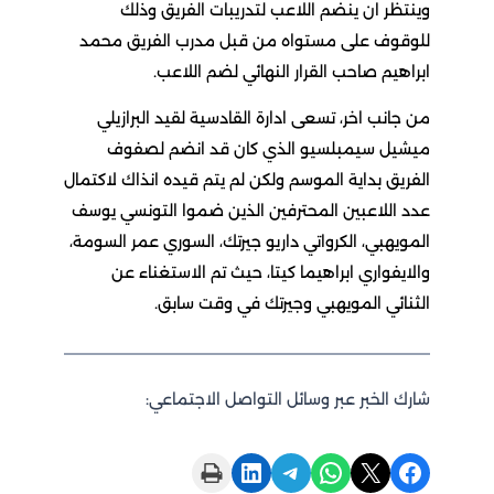
وينتظر ان ينضم اللاعب لتدريبات الفريق وذلك
للوقوف على مستواه من قبل مدرب الفريق محمد
ابراهيم صاحب القرار النهائي لضم اللاعب.
من جانب اخر، تسعى ادارة القادسية لقيد البرازيلي
ميشيل سيمبلسيو الذي كان قد انضم لصفوف
الفريق بداية الموسم ولكن لم يتم قيده انذاك لاكتمال
عدد اللاعبين المحترفين الذين ضموا التونسي يوسف
المويهبي، الكرواتي داريو جيرتك، السوري عمر السومة،
والايفواري ابراهيما كيتا، حيث تم الاستغناء عن
الثنائي المويهبي وجيرتك في وقت سابق.
شارك الخبر عبر وسائل التواصل الاجتماعي:
Print this Page
Share on LinkedIn
Share on Telegram
Share on WhatsApp
Share on X
Share on Facebook