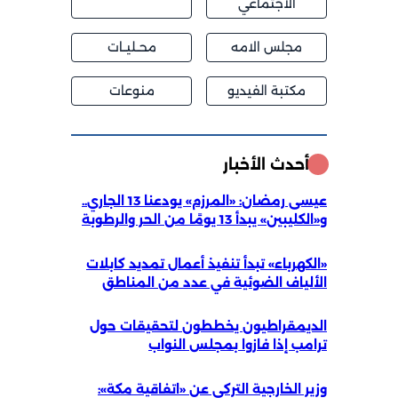
الاجتماعي
مجلس الامه
محــليــات
مكتبة الفيديو
منوعات
أحدث الأخبار
عيسى رمضان: «المرزم» يودعنا 13 الجاري..
و«الكليبين» يبدأ 13 يومًا من الحر والرطوبة
«الكهرباء» تبدأ تنفيذ أعمال تمديد كابلات
الألياف الضوئية في عدد من المناطق
الديمقراطيون يخططون لتحقيقات حول
ترامب إذا فازوا بمجلس النواب
وزير الخارجية التركي عن «اتفاقية مكة»: