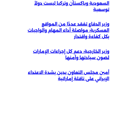
السعودية وباكستان وتركيا ليست دولاً
توسعية
وزير الدفاع تفقد عددًا من المواقع
العسكرية: مواصلة أداء المهام والواجبات
بكل كفاءة واقتدار
وزير الخارجية: دعم كل إجراءات الإمارات
لصون سيادتها وأمنها
أمين مجلس التعاون يدين بشدة الاعتداء
الإيراني على ناقلة إماراتية