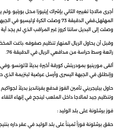
أجرى مالاجا تغييره الثاني بإشراك إيتيوزا محل بورتيو ،ولم 
المهلهل،ففي الدقيقة 73 وصلت الكرة لإل
وصلت إلى البديل سانتا كروز غير المراقب الذي لم يجد أية
وقبل أن يحاول الريال المنهار تنظيم صفوفه ،باغت المخ
رائعة وسط حراسة من مدافعي الريال في الدقيقة 76.
وإنطلق في الجبهة اليسرى وأرسل عرضية لبنزيمة الذي حو
حاول بيليجريني تأمين الفوز فدفع بفرنانديز بديلاً لجواكي
وتنظيم جيد لمالاجا داخل الملعب لينجح في إنهاء اللقاء
فوز برشلونة على بلد الوليد :