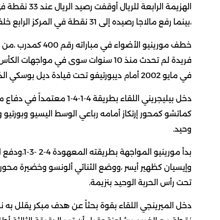
،بينما رفع مالاجا رصيده إلى 31 نقطة في المركز الرابع خلف الريال .
خطف مورينيو الأضواء
فريدة لم تحدث منذ 10 سنوات سوى في مو
في مايو 2002 أمام ديبورتيفو تحت قيادة ديل بوسكي الذي كان يعتمد على سيزار كحارس أساسي.
دخل بيليجريني اللقاء بطريقة
كماتشو كمحور إرتكاز أمامه رباعي الوسط اليسيو وبورتيو
وحيد.
بدأ مورينيو 
وإيسيان كظهير أيسر ،ووضع الثنائي ألونسو وخضيرة محوري 
تحت رأس الحربة الوحيد بنزيمة.