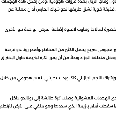
لأول وفاجأ الريال بعدة غزوات هجومية ،ومن إحدى هذه الهجمات
د قذيفة قوية تشق طريقها نحو شباك الحارس أدان معلنة عن
طيرة لمالاجا وتناوب لاعبوه إضاعة الفرص الواحدة تلو الأخرى
يلوا في تغيير هجومي صريح يحمل الكثير من المخاطر ،وأهدر رونالدو فرصة
جمة مرتدة ودخل منطقة الجزاء وبدلاً من أن يمرر الكرة لبنزيمة حاول الإختراق
إشراك النجم البرازيلي كاكا،ورد بيليجريني بتغيير هجومي من خلال
دى الهجمات العشوائية وصلت كرة طائشة إلى رونالدو داخل
ها سقطت أمام بنزيمة الذي سددها وهو ملقي على الأرض لترتطم