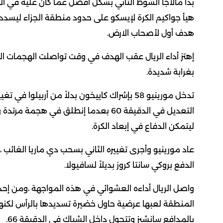
بدأ مالاجا الشوط الثاني بشكل أفضل عما كان عليه في ا
هيأ جواكيم الكرة لإيسكو على حدود منطقة الجزاء ليسد
هدف أول لأصحاب الارض.
إهتز أداء الريال عقب الهدف في وقت تواصلت الهجمات الخ
بغرابة شديدة.
تدخل مورينيو 58 بإشراك كاييخون بدلاً من أرب
التعديل في الدقيقة 60 بعدما إنطلق في ه
ليتمكن الدفاع في إبعاد الكرة.
عاد مورينيو وأجرى تغييره الثاني بسحب دي ماريا الغائب ،و
الدفع بروكي سانتا كروز بديلاً لسافيولا.
واصل الريال أداءه العشوائي في هذه المواجهة ،ومن إح
المنطقة لعبها عرضية حاول خضيرة تسديدها بالرأس لكن
بالمدافع سانشيز وتتحول داخل الشباك في الدقيقة 66.