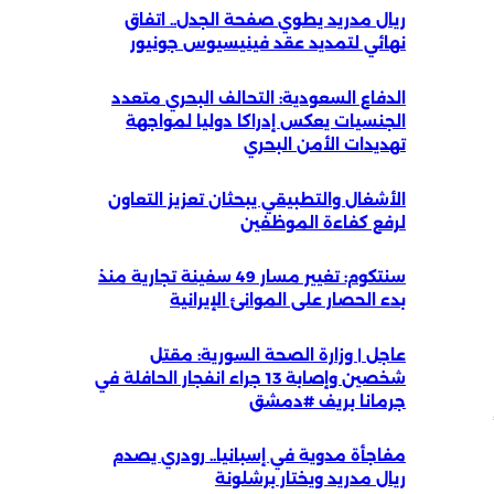
ريال مدريد يطوي صفحة الجدل.. اتفاق
نهائي لتمديد عقد فينيسيوس جونيور
الدفاع السعودية: التحالف البحري متعدد
الجنسيات يعكس إدراكا دوليا لمواجهة
تهديدات الأمن البحري
الأشغال والتطبيقي يبحثان تعزيز التعاون
لرفع كفاءة الموظفين
سنتكوم: تغيير مسار 49 سفينة تجارية منذ
بدء الحصار على الموانئ الإيرانية
عاجل | وزارة الصحة السورية: مقتل
شخصين وإصابة 13 جراء انفجار الحافلة في
جرمانا بريف #دمشق
مفاجأة مدوية في إسبانيا.. رودري يصدم
ريال مدريد ويختار برشلونة