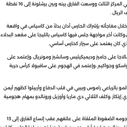
الهزيمة الرابعة للريال أوقفت رصيد الريال عند 33 نقطة في المركز الثالث ووسعت الفارق بينه وبين برشلونة إلى 16 نقطة
 في مباراته رقم 400 كمدرب ،من خلال مفاجأته بإشراك الحارس أدان بدلاً من كاسياس في واقعة
اجهات الكأس،وكانت أخر مواجهة جلس فيها كاسياس بالليجا على مقعد البدلاء
 4-1-4-1 معتمداً في دفاع مالاجا على جاميز وديميكيليس وسانشيز ومونريال ،وإعتمد على
 واسكو وجواكيم ،وإعتمد في الهجوم على سافيولا كرأس حربة
المواجهة بطريقته المعهودة 4-2 -3-1،ودفع المو بالرباعي راموس وبيبي في قلب الدفاع وأربيلوا كظهير أيمن
إرتكاز ،وكلف الثلاثي دي ماريا وأوزيل ورونالدو بمهام هجومية
دخل الميرينجي اللقاء بقوة بحثاً عن هدف مبكر يقلل به نجومه الضغوط الملقاة على عاتقهم عقب إتساع الفارق إلى 13