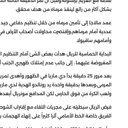
نقطة مع الغريم برشلونة،وقبل أن تمر الدقيقة الثالثة أط
بشكل أكثر من رائع لينقذ مرماه من هدف محقق.
عمد مالاجا إلى تأمين مرماه من خلال تنظيم دفاعي جيد 
عددية أمام مرماهم،وإقتصرت محاولات أصحاب الأرض في 
وأمامهم سافيولا.
البداية الحماسية للريال هدأت بعض الشئ أمام التنظيم ال
المفروضة عليهما ، إلى جانب عدم إمتلاك ظهيري الجنب أر
بعد مرور 25 دقيقة بدأ دي ماريا في الظهور وأهدى ت
المرمى،وبعدها بدقيقة واحدة رد رونالدو الهدية لدي ماريا
ولعب الكرة من فوق الحارس لكن المدافع مونريال أبعدها
فرض الريال سيطرته على مجريات اللقاء مع إقتراب الشوط 
الفريق خاصة الخط الأمامي أثرا كثيراً على إنهاء الهجما