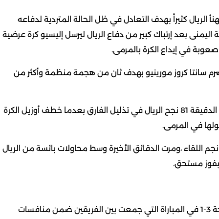
يهنأ الريال كثيراً بهدف التعادل في ظل الحالة المتردية لدفاعه
يسيو في الجبهة اليمنى بعد إرتباك كبير من دفاع الريال ليرسل إليسيو كرة عرضية
 صعوبة في إيداع الكرة بالمرمى.
ضرم سانتا كروز مورينيو بهدف ثان من هجمة منظمة وأكثر من
ألقى مورينيو بمودريتش كورقة أخيرة بديلاً لألونسو ،وفي الدقيقة 81 نجح الريال في تذليل الفارق بعدما خطف أوزيل الكرة
لها في المرمى.
م نجم اللقاء ،ومرت الدقائق الأخيرة وسط محاولات بائسة من الريال
 بفوز مستحق.
حقق برشلونة فوزاً ثميناً على بلد الوليد في عقر داره بنتيجة 3-1 في المباراة التي جمعت بين الفريقين ضمن منافسات