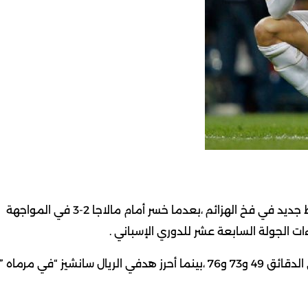
ألقى ريال مدريد منديل المنافسة على لقب الليجا بسقوط جديد في فخ الهزائم ،بعدما خسر أمام مالاجا 2-3 في المواجهة
ت الجولة السابعة عشر للدوري الإسباني .
أحرز أهداف مالاجا إيسكو والبديل سانتا كروز “هدفين ” في الدقائق 49 و73 و76 ،بينما أحرز هدفي الريال سانشيز “في مرماه ”