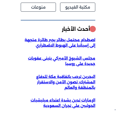
مكتبة الفيديو
منوعات
أحدث الأخبار
اصطدام محتمل بطائر يجبر طائرة متجهة
إلى إسبانيا على الهبوط الاضطراري
مجلس الشيوخ الأميركي يتبنى عقوبات
جديدة على روسيا
البحرين ترحب باتفاقية مكة للدفاع
المشترك: تصون الأمن والاستقرار
بالمنطقة والعالم
الإمارات تدين بشدة اعتداء ميليشيات
الحوثيين على نجران السعودية