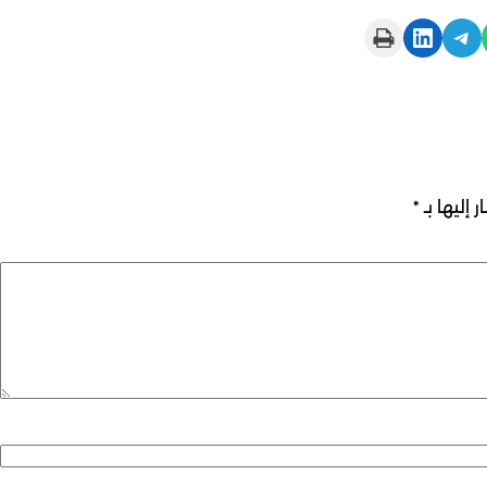
Print this Page
Share on LinkedIn
Share on Telegram
 إليها بـ
*