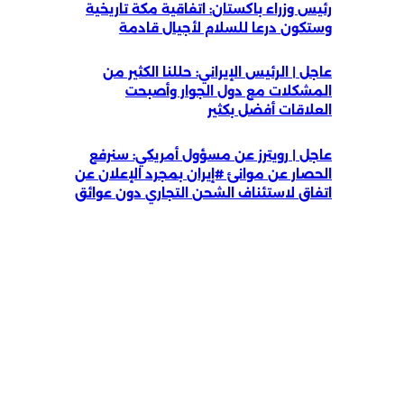
رئيس وزراء باكستان: اتفاقية مكة تاريخية
وستكون درعا للسلام لأجيال قادمة
عاجل | الرئيس الإيراني: حللنا الكثير من
المشكلات مع دول الجوار وأصبحت
العلاقات أفضل بكثير
عاجل | رويترز عن مسؤول أمريكي: سنرفع
الحصار عن موانئ #إيران بمجرد الإعلان عن
اتفاق لاستئناف الشحن التجاري دون عوائق