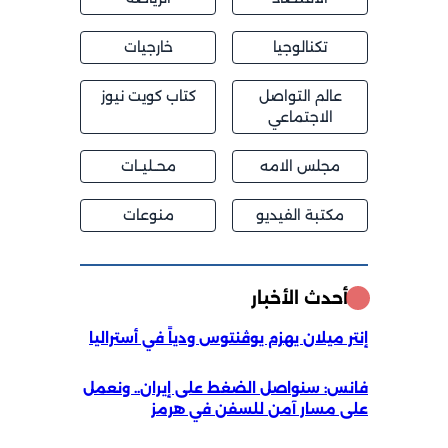
تكنالوجيا
خارجيات
عالم التواصل
كتاب كويت نيوز
الاجتماعي
مجلس الامه
محــليــات
مكتبة الفيديو
منوعات
أحدث الأخبار
إنتر ميلان يهزم يوڤنتوس ودياً في أستراليا
فانس: سنواصل الضغط على إيران.. ونعمل
على مسار آمن للسفن في هرمز