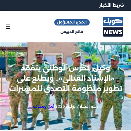
شريط الأخبار
وكيل الحرس الوطني يتفقد
«الإسناد القتالي».. ويطلع على
تطوير منظومة التصدي للمسيرات
محرر الاخبار
|
7 يوليو, 2026
|
أمن ومحاكم