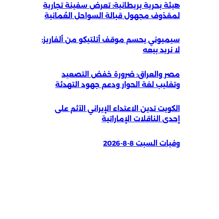
هيئة بحرية بريطانية: تعرض سفينة تجارية
لمقذوف مجهول قبالة السواحل العُمانية
سيميوني يحسم موقف أتلتيكو من ألفاريز:
لا نريد بيعه
مصر والعراق: ضرورة خفض التصعيد
وتغليب لغة الحوار ودعم جهود التهدئة
الكويت تدين الاعتداء الإيراني الآثم على
إحدى الناقلات الإماراتية
وفيات السبت 8-8-2026