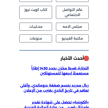
عالم التواصل
كتاب كويت نيوز
الاجتماعي
مجلس الامه
محــليــات
مكتبة الفيديو
منوعات
أحدث الأخبار
التجارة: ضبط مخزن يجدد 1430 إطاراً
مستعملاً لبيعها للمستهلكين
ريال مدريد يحسم صفقة ديوماندي.. وأغلى
تعاقد في تاريخ النادي يقترب من الإعلان
«الكويتية» تحصل على شهادة تقدير
وامتثال ضريبي من وزارة المالية الهندية