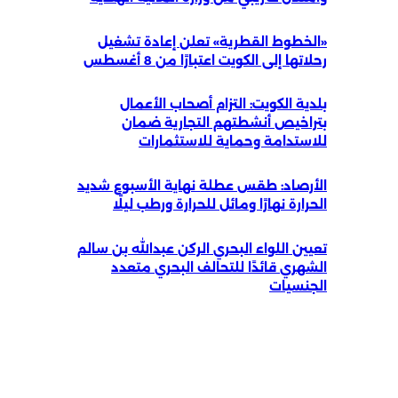
«الخطوط القطرية» تعلن إعادة تشغيل
رحلاتها إلى الكويت اعتبارًا من 8 أغسطس
بلدية الكويت: التزام أصحاب الأعمال
بتراخيص أنشطتهم التجارية ضمان
للاستدامة وحماية للاستثمارات
الأرصاد: طقس عطلة نهاية الأسبوع شديد
الحرارة نهارًا ومائل للحرارة ورطب ليلًا
تعيين اللواء البحري الركن عبدالله بن سالم
الشهري قائدًا للتحالف البحري متعدد
الجنسيات