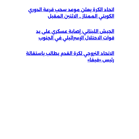
اتحاد الكرة يعلن موعد سحب قرعة الدوري
الكويتي الممتاز .. الاثنين المقبل
الجيش اللبناني: إصابة عسكري على يد
قوات الاحتلال الإسرائيلي في الجنوب
الاتحاد النروجي لكرة القدم يطالب باستقالة
رئيس «فيفا»