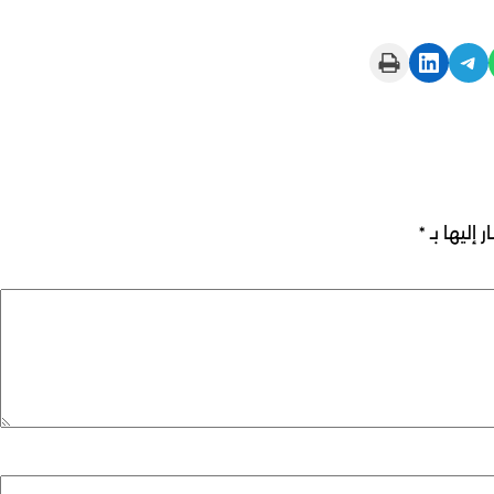
Print this Page
Share on LinkedIn
Share on Telegram
 إليها بـ
*