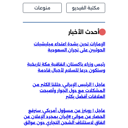
مكتبة الفيديو
منوعات
أحدث الأخبار
الإمارات تدين بشدة اعتداء ميليشيات
الحوثيين على نجران السعودية
رئيس وزراء باكستان: اتفاقية مكة تاريخية
وستكون درعا للسلام لأجيال قادمة
عاجل | الرئيس الإيراني: حللنا الكثير من
المشكلات مع دول الجوار وأصبحت
العلاقات أفضل بكثير
عاجل | رويترز عن مسؤول أمريكي: سنرفع
الحصار عن موانئ #إيران بمجرد الإعلان عن
اتفاق لاستئناف الشحن التجاري دون عوائق