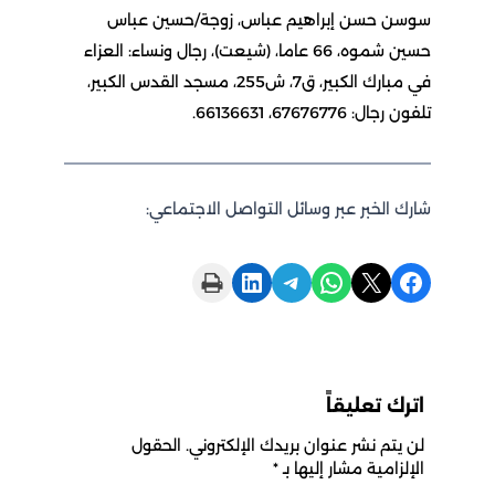
سوسن حسن إبراهيم عباس، زوجة/حسين عباس
حسين شموه، 66 عاما، (شيعت)، رجال ونساء: العزاء
في مبارك الكبير، ق7، ش255، مسجد القدس الكبير،
تلفون رجال: 67676776، 66136631.
شارك الخبر عبر وسائل التواصل الاجتماعي:
Print this Page
Share on LinkedIn
Share on Telegram
Share on WhatsApp
Share on X
Share on Facebook
اترك تعليقاً
لن يتم نشر عنوان بريدك الإلكتروني.
الحقول
الإلزامية مشار إليها بـ
*