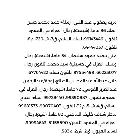
مريم يعقوب عبد النبي، أرملة/أحمد محمد حسن
الملا، 86 عاما، (شيعت)، رجال: العزاء في المقبرة،
تلفون: 99143446، نساء: السلام، ق7، ش720، م8،
تلفون: 64444037.
منى حميد حمود سليمان، 54 عاما، (شيعت)، رجال
ونساء: العزاء في حسينية سيد محمد، تلفون رجال:
66223077، 97554499، تلفون نساء: 67764422.
دلال عبدالله عبدالمحسن الصانع، زوجة/عبدالرحمن
عبدالعزيز القوسي، 72 عاما، (شيعت)، رجال: العزاء في
المقبرة، تلفون: 99390887، 99728440، نساء: صباح
السالم، ق4، ش5، م32، تلفون: 99070403، 99681373.
ماطر شلاقه خليف الماجدي، 82 عاما، (شيع)، رجال:
العزاء في المقبرة، تلفون: 51155590، 99994643،
نساء: العيون، ق2، ش2، م583.