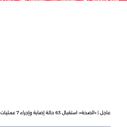
عاجل | «الصحة»: استقبال 63 حالة إصابة وإجراء 7 عمليات جراحية كبرى عاجلة