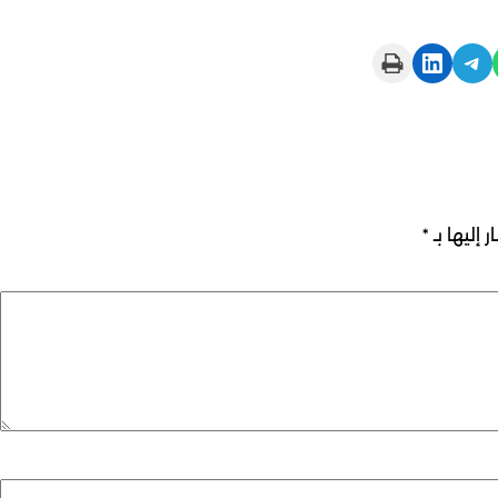
Print this Page
Share on LinkedIn
Share on Telegram
 إليها بـ
*