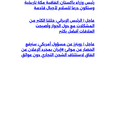
رئيس وزراء باكستان: اتفاقية مكة تاريخية
وستكون درعا للسلام لأجيال قادمة
عاجل | الرئيس الإيراني: حللنا الكثير من
المشكلات مع دول الجوار وأصبحت
العلاقات أفضل بكثير
عاجل | رويترز عن مسؤول أمريكي: سنرفع
الحصار عن موانئ #إيران بمجرد الإعلان عن
اتفاق لاستئناف الشحن التجاري دون عوائق