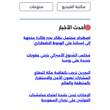
مكتبة الفيديو
منوعات
أحدث الأخبار
اصطدام محتمل بطائر يجبر طائرة متجهة
إلى إسبانيا على الهبوط الاضطراري
مجلس الشيوخ الأميركي يتبنى عقوبات
جديدة على روسيا
البحرين ترحب باتفاقية مكة للدفاع
المشترك: تصون الأمن والاستقرار
بالمنطقة والعالم
الإمارات تدين بشدة اعتداء ميليشيات
الحوثيين على نجران السعودية