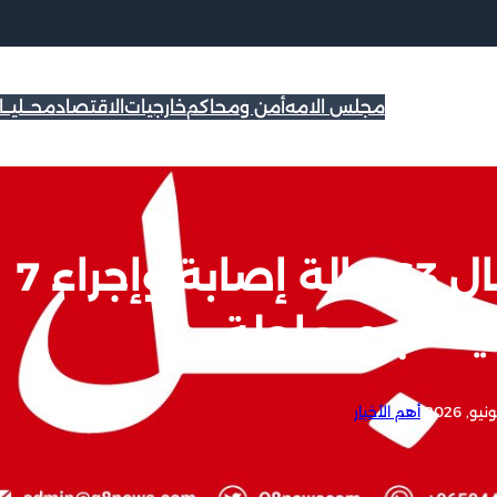
مجلس الامه
أمن ومحاكم
خارجيات
الاقتصاد
محــليــ
عاجل | «الصحة»: استقبال 63 حالة إصابة وإجراء 7
ية كبرى عاجلة
|
أهم الأخبار