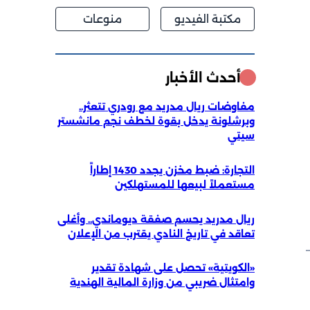
مكتبة الفيديو
منوعات
أحدث الأخبار
مفاوضات ريال مدريد مع رودري تتعثر..
وبرشلونة يدخل بقوة لخطف نجم مانشستر
سيتي
التجارة: ضبط مخزن يجدد 1430 إطاراً
مستعملاً لبيعها للمستهلكين
ريال مدريد يحسم صفقة ديوماندي.. وأغلى
تعاقد في تاريخ النادي يقترب من الإعلان
«الكويتية» تحصل على شهادة تقدير
وامتثال ضريبي من وزارة المالية الهندية