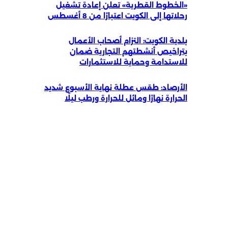
«الخطوط القطرية» تعلن إعادة تشغيل
رحلاتها إلى الكويت اعتبارًا من 8 أغسطس
بلدية الكويت: التزام أصحاب الأعمال
بتراخيص أنشطتهم التجارية ضمان
للاستدامة وحماية للاستثمارات
الأرصاد: طقس عطلة نهاية الأسبوع شديد
الحرارة نهارًا ومائل للحرارة ورطب ليلًا