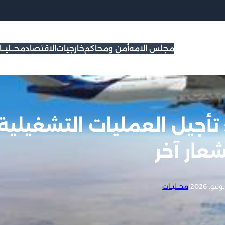
مجلس الامه
أمن ومحاكم
خارجيات
الاقتصاد
محــليــ
 تأجيل العمليات التشغيلية
عار آخر
|
محــليــات