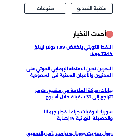
مكتبة الفيديو
منوعات
أحدث الأخبار
النفط الكويتي ينخفض 1.89 دولار ليبلغ
72.44 دولار
البحرين تدين الاعتداء الإرهابي الحوثي على
المدنيين والأعيان المدنية في السعودية
بيانات: حركة الملاحة في مضيق هرمز
تتراجع إلى 33 سفينة خلال أسبوع
سوريا: لا وفيات جراء انفجار جرمانا
والحصيلة النهائية 14 إصابة
«وول ستريت جورنال»: ترامب يأمر بالتحقيق