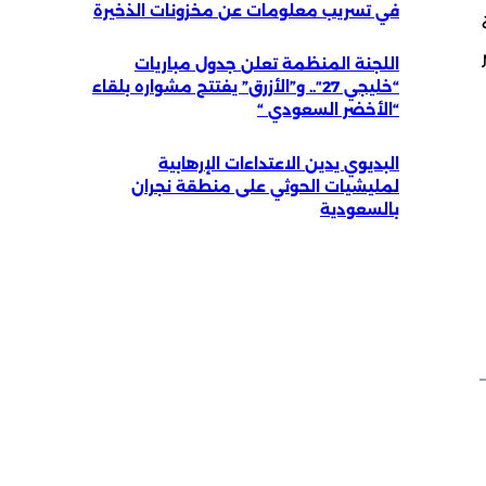
في تسريب معلومات عن مخزونات الذخيرة
اللجنة المنظمة تعلن جدول مباريات
“خليجي 27″.. و”الأزرق” يفتتح مشواره بلقاء
“الأخضر السعودي “
البديوي يدين الاعتداءات الإرهابية
لمليشيات الحوثي على منطقة نجران
بالسعودية