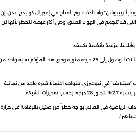
ذر أتريبيوشن” وأستاذة علوم المناخ في إمبريال كوليدج لندن، إن
التي قد تتجمع في الهواء الطلق، وهي أكثر عرضة للخطر لأنها لن
لكن أكثر من ثلث المباريات التي يُتوقع أن تتجاوز فيها احتمالات الوصول إلى 26 درجة مئوية وفق هذا المؤشر نسبة واحد م
ي 19 يوليو (تموز) على ملعب “ميتلايف” في نيوجيرزي، فتواجه احتمالاً قدره واحد من ثمانية
داث الرياضية في العالم، يواجه خطراً غير ضئيل بالإقامة في حرارة
ماهير”.