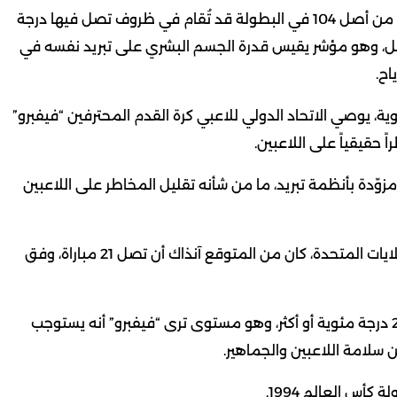
وتُقدّر التحليلات العلمية الصادرة عن الشبكة أن 26 مباراة من أصل 104 في البطولة قد تُقام في ظروف تصل فيها درجة
” إلى 26 درجة مئوية على الأقل، وهو مؤشر يقيس قدرة الجسم البشري على تبريد نفسه في
اح.
“الكرة الرطبة العالمية” إلى 26 درجة مئوية، يوصي الاتحاد الدولي للاعبي كرة القدم المحترفين “فيفبرو”
ً حقيقياً على اللاعبين.
، ستُقام 17 مباراة في ملاعب مزوّدة بأنظمة تبريد، ما من شأنه تقليل المخاطر على اللاعبين
في المقابل، وخلال كأس العالم 1994 التي استضافتها الولايات المتحدة، كان من المتوقع آنذاك أن تصل 21 مباراة، وفق
كما يُتوقع أن تُقام خمس مباريات في ظروف تبلغ فيها 28 درجة مئوية أو أكثر، وهو مستوى ترى “فيفبرو” أنه يستوجب
 سلامة اللاعبين والجماهير.
كأس العالم 1994.