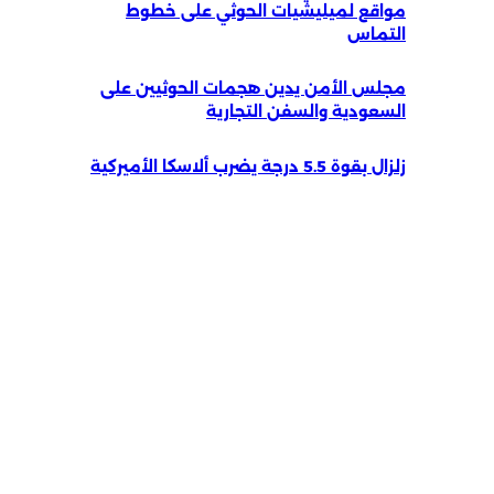
مواقع لميليشيات الحوثي على خطوط
التماس
مجلس الأمن يدين هجمات الحوثيين على
السعودية والسفن التجارية
زلزال بقوة 5.5 درجة يضرب ألاسكا الأميركية