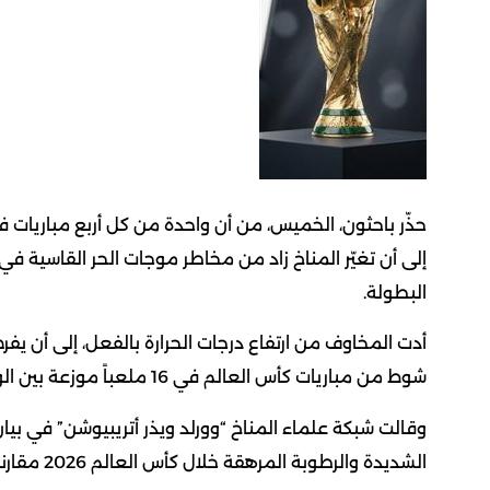
البطولة.
أدت المخاوف من ارتفاع درجات الحرارة بالفعل، إلى أن يفرض
شوط من مباريات كأس العالم في 16 ملعباً موزعة بين الولايات المتحدة والمكسيك وكندا.
وقالت شبكة علماء المناخ “وورلد ويذر أتريبيوشن” في بيان،
الشديدة والرطوبة المرهقة خلال كأس العالم 2026 مقارنة ببطولة 1994 التي أُقيمت في القارة نفسها.