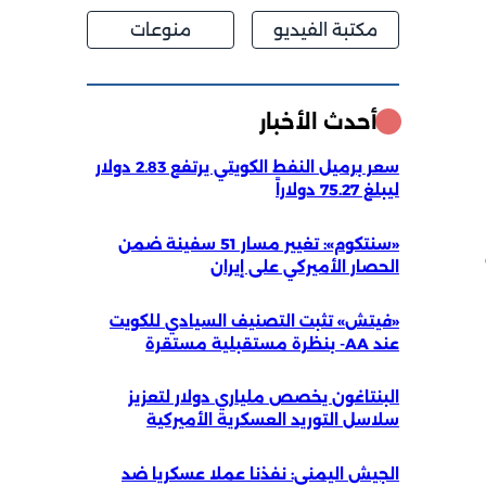
مكتبة الفيديو
منوعات
أحدث الأخبار
سعر برميل النفط الكويتي يرتفع 2.83 دولار
ليبلغ 75.27 دولاراً
«سنتكوم»: تغيير مسار 51 سفينة ضمن
1 من
الحصار الأميركي على إيران
«فيتش» تثبت التصنيف السيادي للكويت
عند AA- بنظرة مستقبلية مستقرة
البنتاغون يخصص ملياري دولار لتعزيز
سلاسل التوريد العسكرية الأميركية
الجيش اليمني: نفذنا عملا عسكريا ضد