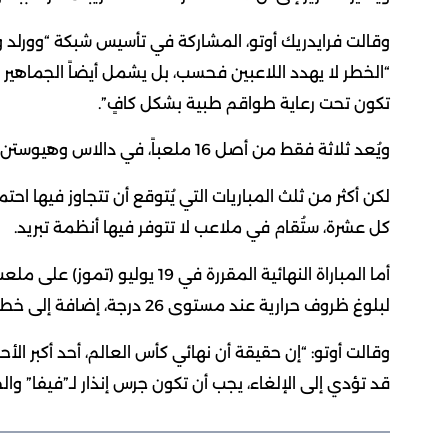
وقالت فرايدريك أوتو، المشاركة في تأسيس شبكة “وورلد وي
“الخطر لا يهدد اللاعبين فحسب، بل يشمل أيضاً الجماهير 
تكون تحت رعاية طواقم طبية بشكل كافٍ”.
ويُعد ثلاثة فقط من أصل 16 ملعباً، في دالاس وهيوستن وأتلانتا، مزودة بأنظمة تكييف.
كل عشرة، ستُقام في ملاعب لا تتوفر فيها أنظمة تبريد.
أما المباراة النهائية المقررة ف
لبلوغ ظروف حرارية عند مستوى 26 درجة، إضافة إلى خطر بنسبة 2.7% لتجاوز 28 درجة، بحسب تقديرات الشبكة.
وقالت أوتو: “إن حقيقة أن نهائي كأس العالم، أحد أكبر الأح
قد تؤدي إلى الإلغاء، يجب أن تكون جرس إنذار لـ”فيفا” والج