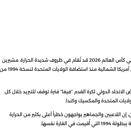
حذّر باحثون، الخميس، من أن واحدة من كل أربع مباريات في كأس العالم 2026 قد تُقام في ظروف شديدة الحرارة، مشيرين
إلى أن تغيّر المناخ زاد من مخاطر موجات الحر القاسية في أمريكا الشمالية منذ استضافة الولايات المتحدة لنسخة 994
 الاتحاد الدولي لكرة القدم “فيفا” فترة توقف للتبريد خلال كل
 إن اللاعبين والجماهير يواجهون خطراً أعلى بكثير من الحرارة