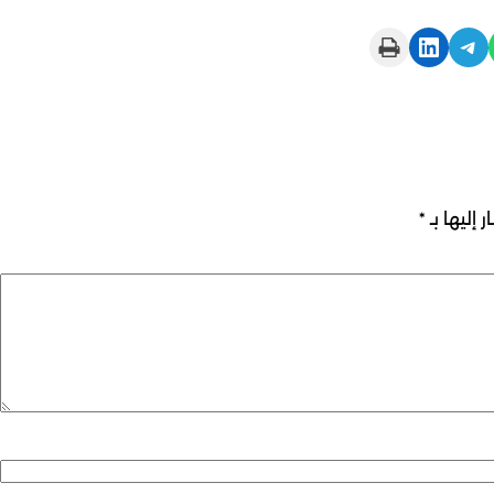
Print this Page
Share on LinkedIn
Share on Telegram
 إليها بـ
*