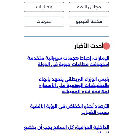
مجلس الامه
محــليــات
مكتبة الفيديو
منوعات
أحدث الأخبار
الإمارات: إحباط هجمات سيبرانية متقدمة
استهدفت قطاعات حيوية في الدولة
رئيس الوزراء البريطاني يتعهد بإنهاء
«التخفيضات الوهمية على الأسعار»
لمكافحة غلاء المعيشة
الأرصاد تُحذر: انخفاض في الرؤية الأفقية
بسبب الضباب
الداخلية العراقية: كل السلاح يجب أن يخضع