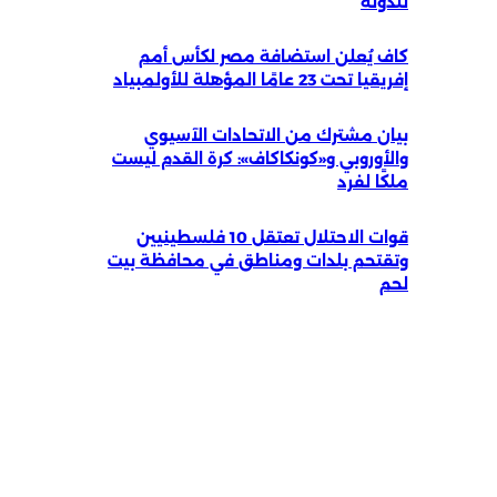
للدولة
كاف يُعلن استضافة مصر لكأس أمم
إفريقيا تحت 23 عامًا المؤهلة للأولمبياد
بيان مشترك من الاتحادات الآسيوي
والأوروبي و«كونكاكاف»: كرة القدم ليست
ملكًا لفرد
قوات الاحتلال تعتقل 10 فلسطينيين
وتقتحم بلدات ومناطق في محافظة بيت
لحم