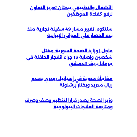
الأشغال والتطبيقي يبحثان تعزيز التعاون
لرفع كفاءة الموظفين
سنتكوم: تغيير مسار 49 سفينة تجارية منذ
بدء الحصار على الموانئ الإيرانية
عاجل | وزارة الصحة السورية: مقتل
شخصين وإصابة 13 جراء انفجار الحافلة في
جرمانا بريف #دمشق
مفاجأة مدوية في إسبانيا.. رودري يصدم
ريال مدريد ويختار برشلونة
وزير الصحة يصدر قرارا لتنظيم وصف وصرف
ومتابعة العلاجات البيولوجية