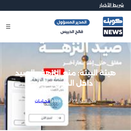
شريط الأخبار
هيئة البيئة: منع النزهة والصيد
داخل الجون حالياً
محرر الاخبار
|
27 أبريل, 2026
|
محــليــات