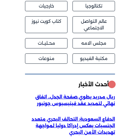
تكنالوجيا
خارجيات
عالم التواصل
كتاب كويت نيوز
الاجتماعي
مجلس الامه
محــليــات
مكتبة الفيديو
منوعات
أحدث الأخبار
ريال مدريد يطوي صفحة الجدل.. اتفاق
نهائي لتمديد عقد فينيسيوس جونيور
الدفاع السعودية: التحالف البحري متعدد
الجنسيات يعكس إدراكا دوليا لمواجهة
تهديدات الأمن البحري