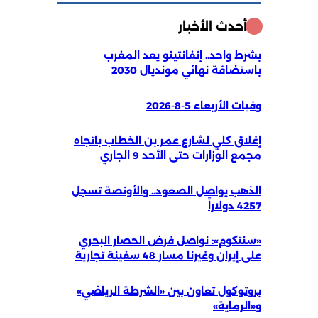
أحدث الأخبار
بشرط واحد.. إنفانتينو يعد المغرب
باستضافة نهائي مونديال 2030
وفيات الأربعاء 5-8-2026
إغلاق كلي لشارع عمر بن الخطاب باتجاه
مجمع الوزارات حتى الأحد 9 الجاري
الذهب يواصل الصعود.. والأونصة تسجل
4257 دولاراً
«سنتكوم»: نواصل فرض الحصار البحري
على إيران وغيرنا مسار 48 سفينة تجارية
بروتوكول تعاون بين «الشرطة الرياضي»
و«الرماية»