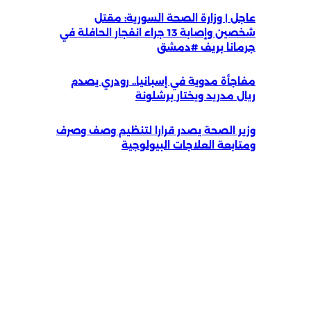
عاجل | وزارة الصحة السورية: مقتل
شخصين وإصابة 13 جراء انفجار الحافلة في
جرمانا بريف #دمشق
مفاجأة مدوية في إسبانيا.. رودري يصدم
ريال مدريد ويختار برشلونة
وزير الصحة يصدر قرارا لتنظيم وصف وصرف
ومتابعة العلاجات البيولوجية