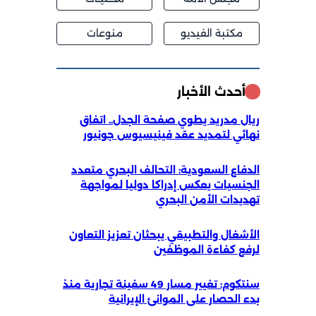
مكتبة الفيديو
منوعات
أحدث الأخبار
ريال مدريد يطوي صفحة الجدل.. اتفاق
نهائي لتمديد عقد فينيسيوس جونيور
الدفاع السعودية: التحالف البحري متعدد
الجنسيات يعكس إدراكا دوليا لمواجهة
تهديدات الأمن البحري
الأشغال والتطبيقي يبحثان تعزيز التعاون
لرفع كفاءة الموظفين
سنتكوم: تغيير مسار 49 سفينة تجارية منذ
بدء الحصار على الموانئ الإيرانية