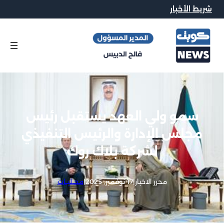
شريط الأخبار
سمو ولي العهد يستقبل رئيس
مجلس الإدارة والرئيس التنفيذي
لشركة بلاك روك
محرر الاخبار
|
17 نوفمبر, 2025
|
محــليــات