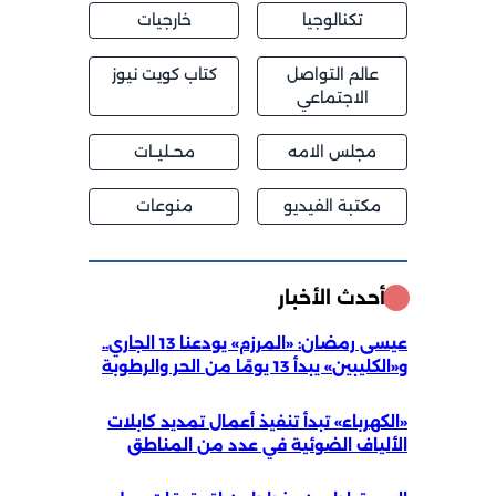
تكنالوجيا
خارجيات
عالم التواصل
كتاب كويت نيوز
الاجتماعي
مجلس الامه
محــليــات
مكتبة الفيديو
منوعات
أحدث الأخبار
عيسى رمضان: «المرزم» يودعنا 13 الجاري..
و«الكليبين» يبدأ 13 يومًا من الحر والرطوبة
«الكهرباء» تبدأ تنفيذ أعمال تمديد كابلات
الألياف الضوئية في عدد من المناطق