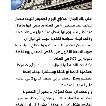
أعلن بنك إنجلترا المركزي اليوم الخميس تثبيت معدل
الفائدة عند مستوى 4 في المئة ما يعني انها ما تزال
عند أدنى مستوى لها يسجل منذ فبراير من عام 2023.
وذكرت لجنة السياسة النقدية للبنك في بيان ان
خمسة من اعضائها التسعة صوتوا لصالح القرار بينما
صوت الاربعة الآخرون على خفض المعدل بربع نقطة
مئوية إلى 75ر3 في المئة.
وأوضحت اللجنة أنها لا تزال تركز على كبح أي ضغوط
تضخمية قائمة أو ناشئة ومستمرة بهدف إعادة
التضخم بشكل مستدام إلى هدفه البالغ 2 في المئة
على المدى المتوسط.
وأوضحت ان أحدث المؤشرات يظهر أن الضغوط
التضخمية الأساسية لا تزال تتراجع وأن خطر استمرار
التضخم بشكل أكبر “لم يتحقق” مشيرة إلى ان التضخم