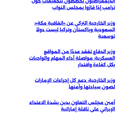
الديمقراطيون يخططون لتحقيقات حول
ترامب إذا فازوا بمجلس النواب
وزير الخارجية التركي عن «اتفاقية مكة»:
السعودية وباكستان وتركيا ليست دولاً
توسعية
وزير الدفاع تفقد عددًا من المواقع
العسكرية: مواصلة أداء المهام والواجبات
بكل كفاءة واقتدار
وزير الخارجية: دعم كل إجراءات الإمارات
لصون سيادتها وأمنها
أمين مجلس التعاون يدين بشدة الاعتداء
الإيراني على ناقلة إماراتية