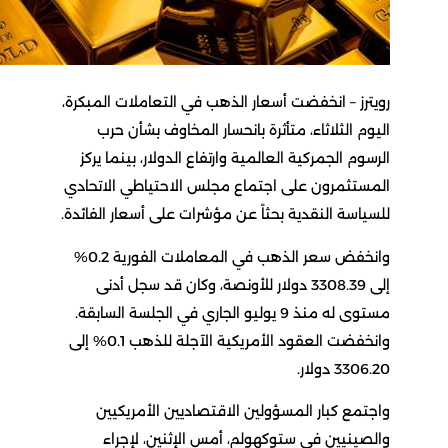
رويترز – انخفضت أسعار الذهب في التعاملات المبكرة،
اليوم الثلاثاء، متأثرة بانحسار المخاوف بشأن حرب
الرسوم الجمركية العالمية وارتفاع الدولار، بينما يركز
المستثمرون على اجتماع مجلس الاحتياطي الاتحادي
للسياسة النقدية بحثاً عن مؤشرات على أسعار الفائدة.
وانخفض سعر الذهب في المعاملات الفورية 0.2%
إلى 3308.39 دولار للأونصة، وكان قد سجل أدنى
مستوى له منذ 9 يوليو الجاري في الجلسة السابقة.
وانخفضت العقود الأمريكية الآجلة للذهب 0.1% إلى
3306.20 دولار.
واجتمع كبار المسؤولين الاقتصاديين الأمريكيين
والصينيين في ستوكهولم، أمس الإثنين، لإجراء