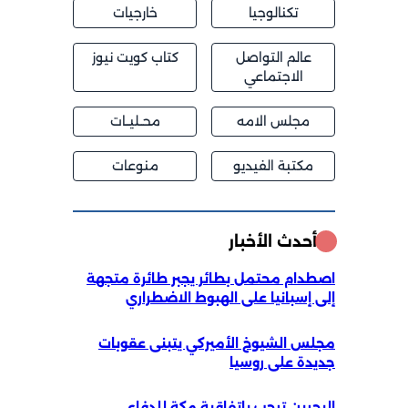
تكنالوجيا
خارجيات
عالم التواصل
كتاب كويت نيوز
الاجتماعي
مجلس الامه
محــليــات
مكتبة الفيديو
منوعات
أحدث الأخبار
اصطدام محتمل بطائر يجبر طائرة متجهة
إلى إسبانيا على الهبوط الاضطراري
مجلس الشيوخ الأميركي يتبنى عقوبات
جديدة على روسيا
البحرين ترحب باتفاقية مكة للدفاع