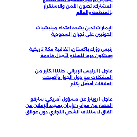
المشترك: تصون الأمن والاستقرار
بالمنطقة والعالم
الإمارات تدين بشدة اعتداء ميليشيات
الحوثيين على نجران السعودية
رئيس وزراء باكستان: اتفاقية مكة تاريخية
وستكون درعا للسلام لأجيال قادمة
عاجل | الرئيس الإيراني: حللنا الكثير من
المشكلات مع دول الجوار وأصبحت
العلاقات أفضل بكثير
عاجل | رويترز عن مسؤول أمريكي: سنرفع
الحصار عن موانئ #إيران بمجرد الإعلان عن
اتفاق لاستئناف الشحن التجاري دون عوائق