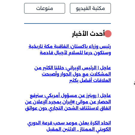
مكتبة الفيديو
منوعات
أحدث الأخبار
رئيس وزراء باكستان: اتفاقية مكة تاريخية
وستكون درعا للسلام لأجيال قادمة
عاجل | الرئيس الإيراني: حللنا الكثير من
المشكلات مع دول الجوار وأصبحت
العلاقات أفضل بكثير
عاجل | رويترز عن مسؤول أمريكي: سنرفع
الحصار عن موانئ #إيران بمجرد الإعلان عن
اتفاق لاستئناف الشحن التجاري دون عوائق
اتحاد الكرة يعلن موعد سحب قرعة الدوري
الكويتي الممتاز .. الاثنين المقبل