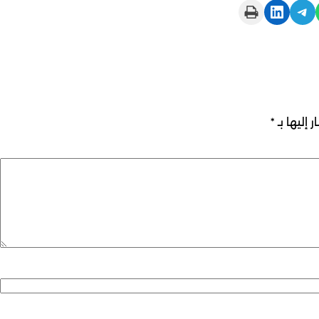
Print this Page
Share on LinkedIn
Share on Telegram
 إليها بـ
*