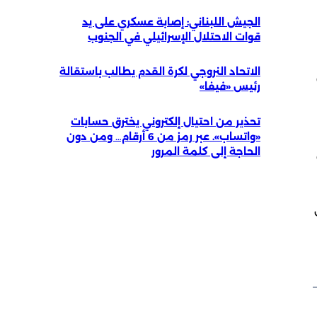
الجيش اللبناني: إصابة عسكري على يد
قوات الاحتلال الإسرائيلي في الجنوب
الاتحاد النروجي لكرة القدم يطالب باستقالة
رئيس «فيفا»
تحذير من احتيال إلكتروني يخترق حسابات
«واتساب». عبر رمز من 6 أرقام… ومن دون
الحاجة إلى كلمة المرور