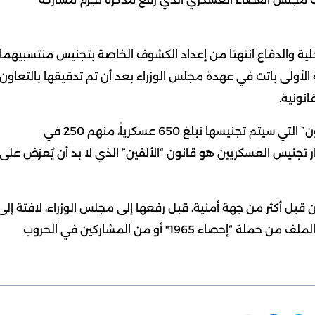
لية والدفاع انتهتا من إعداد الكشوف الخاصة بتجنيس منتسبيهما
ولى باتت في عهدة مجلس الوزراء بعد أن تم تدقيقها بالتعاون
نونية.
وأضافت المصادر أن الدفعة الأولى من العسكريين “البدون” التي سيتم تجنيسها تبلغ 650 عسكرياً، منهم 250 في
 يعطل قرار تجنيس العسكريين هو قانون “الألفين” الذي لا بد أن يُعرَض على
 أكثر من جهة أمنية، قبل رفعها إلى مجلس الوزراء، لافتة إلى
أن أبرز الشروط التي فرضت على ملفاتهم أن يكون صاحب الملف من حملة “إحصاء 1965″ أو من المشاركين في الحروب