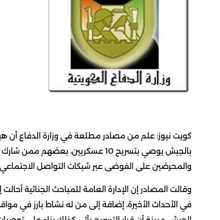
كويت نيوز: علم من مصادر مطلعة في وزارة الدفاع أن هيئة ا
بالجيش يوصي بتسريح 10 عسكريين، بعضه
والمحرضين على الفوضى عبر شبكات التواصل الاجتماعي.
وقالت المصادر إن الإدارة العامة للمباحث الجنائية أحالت 
في الأحداث الأخيرة، إضافة إلى من له نشاط بارز في موا
الجيش، مبينة أن قرار التسريح يأتي كذلك بناء على توص