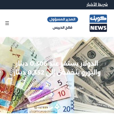
شريط الأخبار
الدولار يستقر عند 0,306 دينار
واليورو ينخفض إلى 0,352 دينار
محرر الاخبار
|
16 يونيو, 2025
|
الاقتصاد