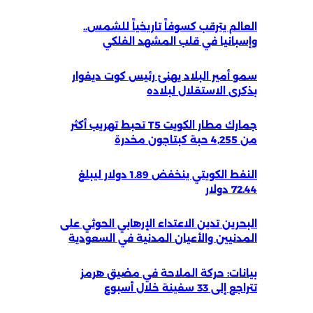
العالم يترقب كسوفاً تاريخياً للشمس..
وإسبانيا في قلب المشهد الفلكي
سمو أمير البلاد يهنئ رئيس كوت ديفوار
بذكرى الاستقلال لبلاده
جمارك مطار الكويت T5 تحبط تهريب أكثر
من 4,255 حبة كبتاجون مخدرة
النفط الكويتي ينخفض 1.89 دولار ليبلغ
72.44 دولار
البحرين تدين الاعتداء الإرهابي الحوثي على
المدنيين والأعيان المدنية في السعودية
بيانات: حركة الملاحة في مضيق هرمز
تتراجع إلى 33 سفينة خلال أسبوع