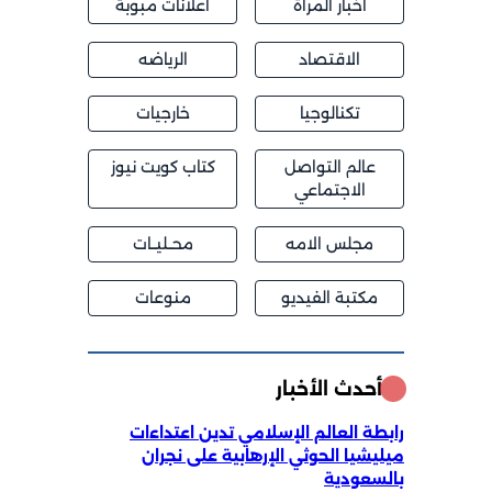
اخبار المراة
اعلانات مبوبة
الاقتصاد
الرياضه
تكنالوجيا
خارجيات
عالم التواصل
كتاب كويت نيوز
الاجتماعي
مجلس الامه
محــليــات
مكتبة الفيديو
منوعات
أحدث الأخبار
رابطة العالم الإسلامي تدين اعتداءات
ميليشيا الحوثي الإرهابية على نجران
بالسعودية