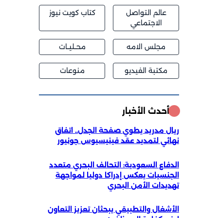
عالم التواصل
كتاب كويت نيوز
الاجتماعي
مجلس الامه
محــليــات
مكتبة الفيديو
منوعات
أحدث الأخبار
ريال مدريد يطوي صفحة الجدل.. اتفاق
نهائي لتمديد عقد فينيسيوس جونيور
الدفاع السعودية: التحالف البحري متعدد
الجنسيات يعكس إدراكا دوليا لمواجهة
تهديدات الأمن البحري
الأشغال والتطبيقي يبحثان تعزيز التعاون