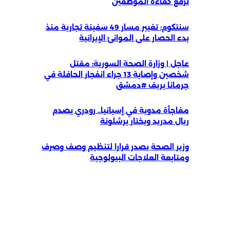
لرفع كفاءة الموظفين
سنتكوم: تغيير مسار 49 سفينة تجارية منذ
بدء الحصار على الموانئ الإيرانية
عاجل | وزارة الصحة السورية: مقتل
شخصين وإصابة 13 جراء انفجار الحافلة في
جرمانا بريف #دمشق
مفاجأة مدوية في إسبانيا.. رودري يصدم
ريال مدريد ويختار برشلونة
وزير الصحة يصدر قرارا لتنظيم وصف وصرف
ومتابعة العلاجات البيولوجية