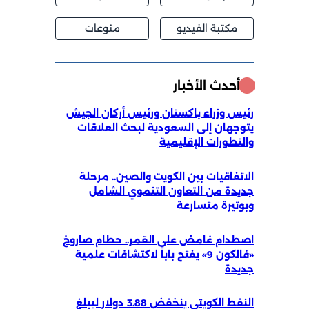
مكتبة الفيديو
منوعات
أحدث الأخبار
رئيس وزراء باكستان ورئيس أركان الجيش
يتوجهان إلى السعودية لبحث العلاقات
والتطورات الإقليمية
الاتفاقيات بين الكويت والصين.. مرحلة
جديدة من التعاون التنموي الشامل
وبوتيرة متسارعة
اصطدام غامض على القمر.. حطام صاروخ
«فالكون 9» يفتح باباً لاكتشافات علمية
جديدة
النفط الكويتي ينخفض 3.88 دولار ليبلغ