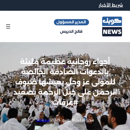
شريط الأخبار
أجواء روحانية عظيمة مليئة
بالدعوات الصادقة الخالصة
للمولى عز وجل يعيشها ضيوف
الرحمن على جبل الرحمة بصعيد
#عرفات
محرر الاخبار
|
5 يونيو, 2025
|
منوعات