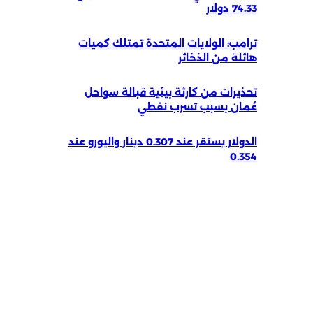
74.33 دولار
ترامب: الولايات المتحدة تمتلك كميات
هائلة من الذخائر
تحذيرات من كارثة بيئية قبالة سواحل
عُمان بسبب تسرب نفطي
الدولار يستقر عند 0.307 دينار واليورو عند
0.354