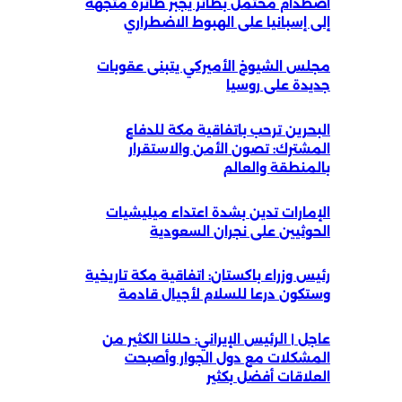
اصطدام محتمل بطائر يجبر طائرة متجهة
إلى إسبانيا على الهبوط الاضطراري
مجلس الشيوخ الأميركي يتبنى عقوبات
جديدة على روسيا
البحرين ترحب باتفاقية مكة للدفاع
المشترك: تصون الأمن والاستقرار
بالمنطقة والعالم
الإمارات تدين بشدة اعتداء ميليشيات
الحوثيين على نجران السعودية
رئيس وزراء باكستان: اتفاقية مكة تاريخية
وستكون درعا للسلام لأجيال قادمة
عاجل | الرئيس الإيراني: حللنا الكثير من
المشكلات مع دول الجوار وأصبحت
العلاقات أفضل بكثير