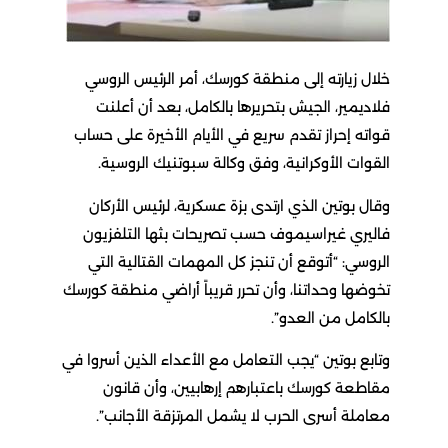
خلال زيارته إلى منطقة كورسك، أمر الرئيس الروسي
فلاديمير، الجيش بتحريرها بالكامل، بعد أن أعلنت
قواته إحراز تقدم سريع في الأيام الأخيرة على حساب
القوات الأوكرانية، وفق وكالة سبوتنيك الروسية.
وقال بوتين الذي ارتدى بزة عسكرية، لرئيس الأركان
فاليري غيراسيموف حسب تصريحات بثها التلفزيون
الروسي: “أتوقع أن تنجز كل المهمات القتالية التي
تخوضها وحداتنا، وأن تحرر قريباً أراضي منطقة كورسك
بالكامل من العدو”.
وتابع بوتين “يجب التعامل مع الأعداء الذين أسروا في
مقاطعة كورسك باعتبارهم إرهابيين، وأن قانون
معاملة أسرى الحرب لا يشمل المرتزقة الأجانب”.