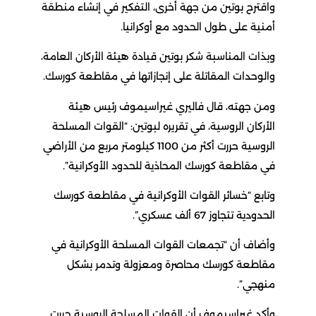
واقترح بوتين من جهة أخرى، التفكير في إنشاء منطقة
أمنية على طول الحدود مع أوكرانيا.
وبذات المناسبة شكر بوتين قيادة هيئة الأركان العامة،
والوحدات المقاتلة على إنجازاتها في مقاطعة كورسك.
ومن جهته، قال فاليري غيراسيموف رئيس هيئة
الأركان الروسية، في تقريره لبوتين: “القوات المسلحة
الروسية حررت أكثر من 1100 كيلومتر مربع من الأراضي
في مقاطعة كورسك المحاذية للحدود الأوكرانية”.
وتابع “خسائر القوات الأوكرانية في مقاطعة كورسك
الحدودية تتجاوز 67 ألف عسكري”.
وأضاف أن “تجمعات القوات المسلحة الأوكرانية في
مقاطعة كورسك محاصرة ومعزولة وتدمر بشكل
منهجي”.
وأكد غيراسيموف أن القوات المسلحة الروسية حررت