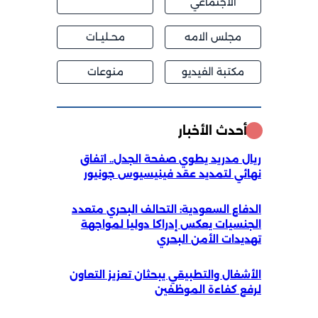
الاجتماعي
مجلس الامه
محــليــات
مكتبة الفيديو
منوعات
أحدث الأخبار
ريال مدريد يطوي صفحة الجدل.. اتفاق
نهائي لتمديد عقد فينيسيوس جونيور
الدفاع السعودية: التحالف البحري متعدد
الجنسيات يعكس إدراكا دوليا لمواجهة
تهديدات الأمن البحري
الأشغال والتطبيقي يبحثان تعزيز التعاون
لرفع كفاءة الموظفين