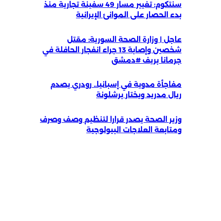
سنتكوم: تغيير مسار 49 سفينة تجارية منذ
بدء الحصار على الموانئ الإيرانية
عاجل | وزارة الصحة السورية: مقتل
شخصين وإصابة 13 جراء انفجار الحافلة في
جرمانا بريف #دمشق
مفاجأة مدوية في إسبانيا.. رودري يصدم
ريال مدريد ويختار برشلونة
وزير الصحة يصدر قرارا لتنظيم وصف وصرف
ومتابعة العلاجات البيولوجية