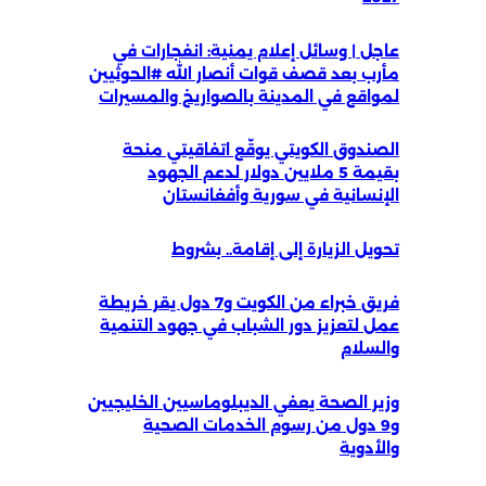
عاجل | وسائل إعلام يمنية: انفجارات في
مأرب بعد قصف قوات أنصار الله #الحوثيين
لمواقع في المدينة بالصواريخ والمسيرات
الصندوق الكويتي يوقّع اتفاقيتي منحة
بقيمة 5 ملايين دولار لدعم الجهود
الإنسانية في سورية وأفغانستان
تحويل الزيارة إلى إقامة.. بشروط
فريق خبراء من الكويت و7 دول يقر خريطة
عمل لتعزيز دور الشباب في جهود التنمية
والسلام
وزير الصحة يعفي الديبلوماسيين الخليجيين
و9 دول من رسوم الخدمات الصحية
والأدوية