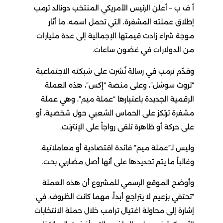
أ ف ب – أعلن الرئيس الأمريكي المنتخب دونالد ترمب
إطلاق عملته المشفرة، التي تحمل اسمه، ما أثار
موجة شراء زادت قيمتها الإجمالية إلى عدة مليارات
من الدولارات في غضون ساعات.
وقدّم ترمب في رسالة نُشرت على شبكته الاجتماعية
“تروث سوشل”، وعلى منصة “إكس”، هذه العملة
الرقمية الجديدة باعتبارها “عملة ميم”، وهي عملة
مشفرة ترتكز على الحماس الشعبي حول شخصية، أو
على حركة أو ظاهرة تلقى رواجاً على الإنترنت.
وليس لـ”عملة ميم” فائدة اقتصادية أو معاملاتية،
وغالباً ما يتم تحديدها على أنها أصل مضاربي بحت.
وأوضح الموقع الرسمي للمشروع أن هذه العملة
“تحتفي بزعيم لا يتراجع أبداً، مهما كانت الظروف، في
إشارة إلى محاولة اغتيال ترامب خلال حملة الانتخابات