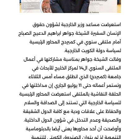
استعرضت مساعد وزير الخارجية لشؤون حقوق
الإنسان السفيرة الشيخة جواهر ابراهيم الدعيج الصباح
أمام ملتقى سنوي في كمبردج المحاور الرئيسية
لسياسة دولة الكويت الخارجية.
وقالت الشيخة جواهر بمناسبة مشاركتها في أعمال
الملتقى السنوي ال14 لمركز الخليج للأبحاث في
جامعة (كمبردج) الذي انطلق مساء أمس الثلاثاء
وتستمر أعماله حتى 11 يوليو الجاري إن مداخلتها في
الحلقة النقاشية بالملتقى استعرضت المحاور الرئيسية
للسياسة الخارجية التي تستند إلى الصداقة والسلام
والحفاظ على علاقات ودية مع كافة الدول الشقيقة
والصديقة وعدم التدخل في شؤون الدول الداخلية.
وأوضحت أن أحد محاورها يعنى أيضا بالدبلوماسية
التنموية إذ لم يتوان الصندوق الكويتي للتنمية