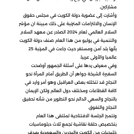
مشاركين.
‎وأشارت إلى عضوية دولة الكويت في مجلس حقوق
الإنسان والالتزامات المترتبة على ذلك مبينة ان مؤشر
السلام العالمي لعام 2024 الصادر عن معهد السلام
والتنمية في يوليو من هذا العام صنف دولة الكويت
بأنها بلد آمن ومستقر حيث جاءت في المرتبة 25
عالميا والأولى عربيا.
وفي معرض ردها على أسئلة الجمهور أوضحت
السفيرة الشيخة جواهر أن الطريق أمام المرأة نحو
النجاح قد تتخلله بعض العراقيل وهو أمر وارد في
كافة القطاعات ومختلف دول العالم ولكن الإيمان
بالنجاح والسعي الدائم نحو التطوير من شأنه تحقيق
النجاح والتفوق.
وتتميز الجلسة الافتتاحية لملتقى هذا العام
بتخصيص حلقة نقاشية تجمع ثلاث دبلوماسيات
خليجيات من الكويت والبحرين والسعودية بهدف