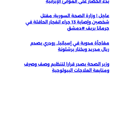
بدء الحصار على الموانئ الإيرانية
عاجل | وزارة الصحة السورية: مقتل
شخصين وإصابة 13 جراء انفجار الحافلة في
جرمانا بريف #دمشق
مفاجأة مدوية في إسبانيا.. رودري يصدم
ريال مدريد ويختار برشلونة
وزير الصحة يصدر قرارا لتنظيم وصف وصرف
ومتابعة العلاجات البيولوجية