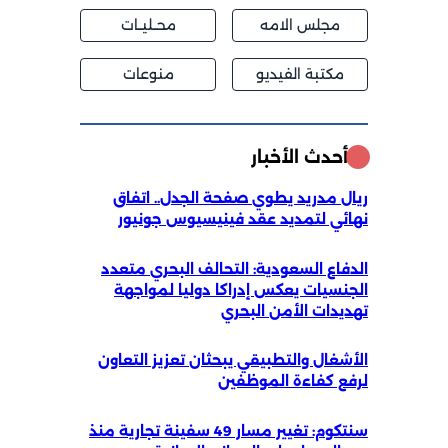
مجلس الامه
محــليــات
مكتبة الفيديو
منوعات
أحدث الأخبار
ريال مدريد يطوي صفحة الجدل.. اتفاق
نهائي لتمديد عقد فينيسيوس جونيور
الدفاع السعودية: التحالف البحري متعدد
الجنسيات يعكس إدراكا دوليا لمواجهة
تهديدات الأمن البحري
الأشغال والتطبيقي يبحثان تعزيز التعاون
لرفع كفاءة الموظفين
سنتكوم: تغيير مسار 49 سفينة تجارية منذ