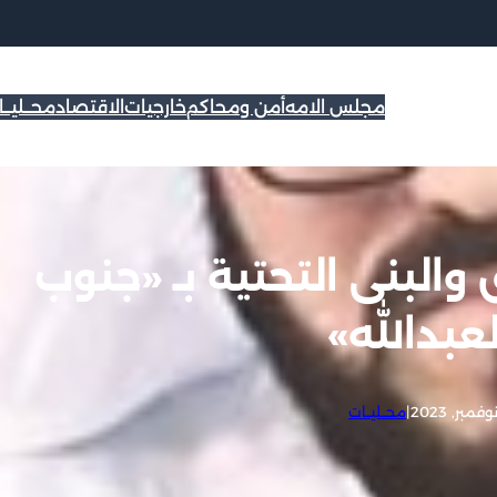
مجلس الامه
أمن ومحاكم
خارجيات
الاقتصاد
محــليــ
والبنى التحتية بـ «جنوب
عبدالله»
|
محــليــات