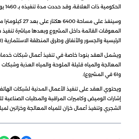
الحكومية ذات العلاقة، وقد حددت مدة تنفيذه بـ 1460 يوما (4 سنوات) وبلغت القيمة المالية له 345.230 مليون دينار.
المعوقات القائمة داخل المشروع وبعدها مباشرة تنفيذ طب
الرئيسية والجسور والأنفاق وطرق المنطقة الاستثمارية (4I و6I) في المشروع.
ويشمل العقد بنودا خاصة في تنفيذ أعمال شبكات خدمات ا
و6I في المشروع).
إشارات الوميض وكاميرات المراقبة والمطبات الصناعية للم
الشجري وتنفيذ أعمال خزان للمياه المعالجة وخزانين لمياه