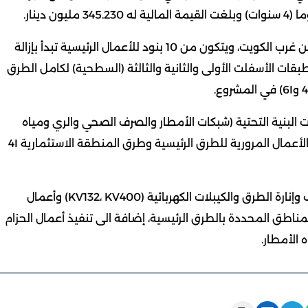
وسينفذ على مساحة 6400 هكتار على بعد 27 كيلومترا من غرب الكويت، ويتكون من 10 بنود للأعمال الرئيسية تبدأ بإزالة
قات الأسفلت الأولى والثانية والثالثة (السطحية) لكامل الطرق
لبنية التحتية (شبكات الأمطار والصرف الصحي والري ومياه
المعالجة والمياه قليلة الملوحة والمياه العذبة وشبكات الأعمال المرورية للطرق الرئيسية وطرق المنطقة الاستثمارية 4I
ويحتوي العقد على تنفيذ الأعمال المدنية لشبكات الهاتف وإنارة الطرق والكيبلات الكهربائية (KV132، KV400) وأعمال
ناطق المحددة بالطرق الرئيسية، إضافة الى تنفيذ أعمال الحزام
 الأمطار.