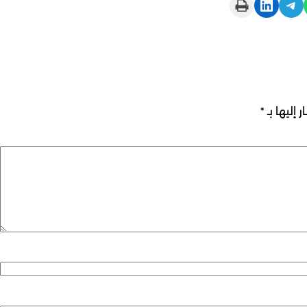
Print this Page
Share on LinkedIn
Share on Telegram
 إليها بـ
*