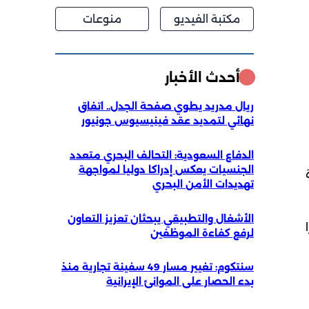
مكتبة الفيديو
منوعات
أحدث الأخبار
ريال مدريد يطوي صفحة الجدل.. اتفاق
نهائي لتمديد عقد فينيسيوس جونيور
الدفاع السعودية: التحالف البحري متعدد
الجنسيات يعكس إدراكا دوليا لمواجهة
تهديدات الأمن البحري
الأشغال والتطبيقي يبحثان تعزيز التعاون
لرفع كفاءة الموظفين
سنتكوم: تغيير مسار 49 سفينة تجارية منذ
بدء الحصار على الموانئ الإيرانية