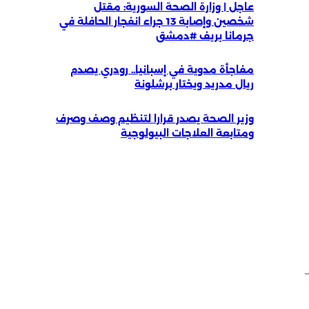
عاجل | وزارة الصحة السورية: مقتل
شخصين وإصابة 13 جراء انفجار الحافلة في
جرمانا بريف #دمشق
مفاجأة مدوية في إسبانيا.. رودري يصدم
ريال مدريد ويختار برشلونة
وزير الصحة يصدر قرارا لتنظيم وصف وصرف
ومتابعة العلاجات البيولوجية