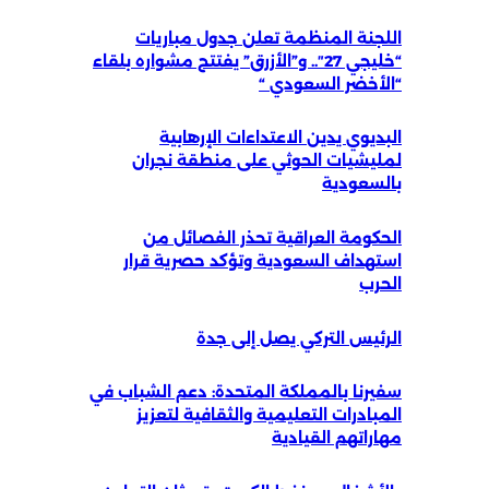
اللجنة المنظمة تعلن جدول مباريات
“خليجي 27″.. و”الأزرق” يفتتح مشواره بلقاء
“الأخضر السعودي “
البديوي يدين الاعتداءات الإرهابية
لمليشيات الحوثي على منطقة نجران
بالسعودية
الحكومة العراقية تحذر الفصائل من
استهداف السعودية وتؤكد حصرية قرار
الحرب
الرئيس التركي يصل إلى جدة
سفيرنا بالمملكة المتحدة: دعم الشباب في
المبادرات التعليمية والثقافية لتعزيز
مهاراتهم القيادية