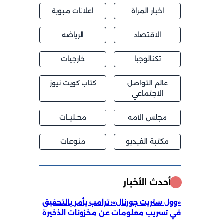
اخبار المراة
اعلانات مبوبة
الاقتصاد
الرياضه
تكنالوجيا
خارجيات
عالم التواصل
كتاب كويت نيوز
الاجتماعي
مجلس الامه
محــليــات
مكتبة الفيديو
منوعات
أحدث الأخبار
«وول ستريت جورنال»: ترامب يأمر بالتحقيق
في تسريب معلومات عن مخزونات الذخيرة