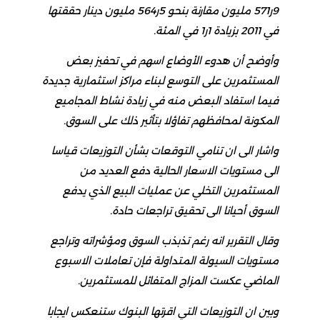
9ر571 مليون مقارنة بنحو 5ر564 مليون دينار حققتها
في 2011 بزيادة 1ر1 في المئة.
وأوضح أن هدوء الأوضاع اسهم في تحفيز بعض
المستثمرين على التوسع لبناء مراكز استثمارية جديدة
فيما استفاد البعض منه في زيادة نشاط المجاميع
المكونة لمحافظهم تفاؤلا بتأثير ذلك على السوق.
واشار الى ان تنامي التوقعات بشأن التوزيعات قياسا
الى مستويات الاسعار الحالية دفع العديد من
المستثمرين التخلي عن عمليات البيع الذي يدفع
السوق أحيانا الى تحقيق تراجعات حادة.
وقال التقرير انه رغم تذبذب السوق ومؤشراته وتراجع
مستويات السيولة المتداولة فإن تعاملات الاسبوع
الماضي عكست المزاج المتفائل للمستثمرين.
وبين ان التوزيعات التي اقرتها البنوك ستنعكس ايجابا