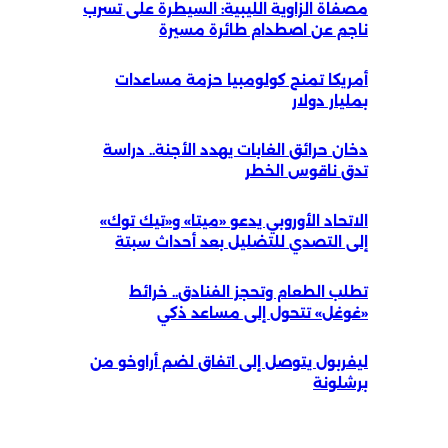
مصفاة الزاوية الليبية: السيطرة على تسرب
ناجم عن اصطدام طائرة مسيرة
أمريكا تمنح كولومبيا حزمة مساعدات
بمليار دولار
دخان حرائق الغابات يهدد الأجنة.. دراسة
تدق ناقوس الخطر
الاتحاد الأوروبي يدعو «ميتا» و«تيك توك»
إلى التصدي للتضليل بعد أحداث سبتة
تطلب الطعام وتحجز الفنادق.. خرائط
«غوغل» تتحول إلى مساعد ذكي
ليفربول يتوصل إلى اتفاق لضم أراوخو من
برشلونة