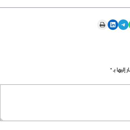
Print this Page
Share on LinkedIn
Share on Telegram
 إليها بـ
*