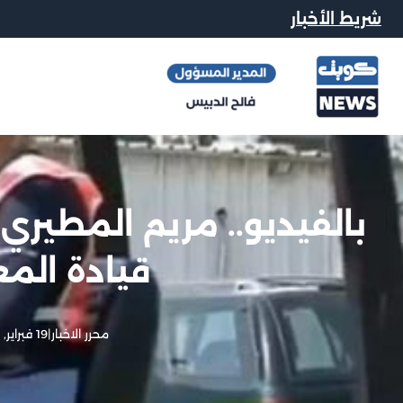
شريط الأخبار
بالفيديو.. مريم المطيري 
قيادة المع
محرر الاخبار
|
19 فبراير, 2013