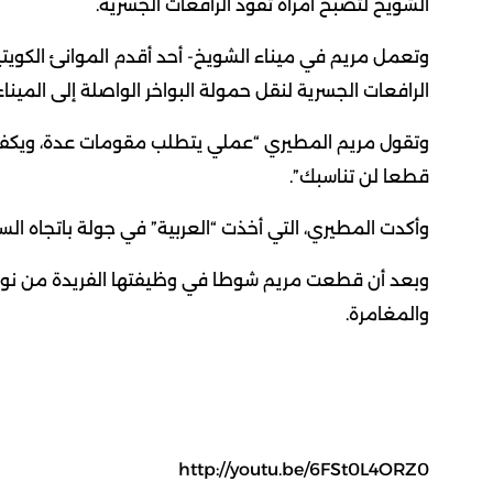
الشويخ لتصبح امرأة تقود الرافعات الجسرية.
وتعمل مريم في ميناء الشويخ- أحد أقدم الموانئ الكويت
الرافعات الجسرية لنقل حمولة البواخر الواصلة إلى الميناء
وتقول مريم المطيري “عملي يتطلب مقومات عدة، ويكفي ا
قطعا لن تناسبك”.
وأكدت المطيري، التي أخذت “العربية” في جولة باتجاه السح
وبعد أن قطعت مريم شوطا في وظيفتها الفريدة من نوعها ع
والمغامرة.
http://youtu.be/6FSt0L4ORZ0