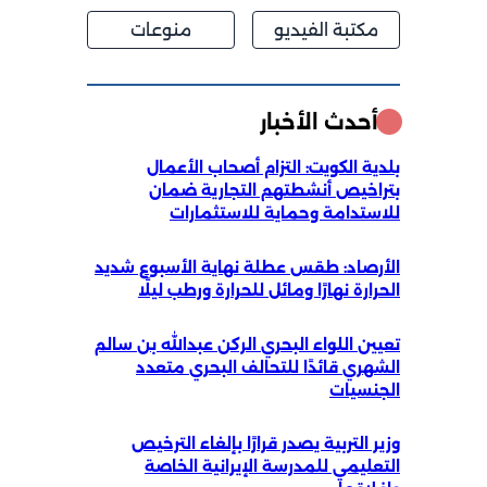
مكتبة الفيديو
منوعات
أحدث الأخبار
بلدية الكويت: التزام أصحاب الأعمال
بتراخيص أنشطتهم التجارية ضمان
للاستدامة وحماية للاستثمارات
الأرصاد: طقس عطلة نهاية الأسبوع شديد
الحرارة نهارًا ومائل للحرارة ورطب ليلًا
تعيين اللواء البحري الركن عبدالله بن سالم
الشهري قائدًا للتحالف البحري متعدد
الجنسيات
وزير التربية يصدر قرارًا بإلغاء الترخيص
التعليمي للمدرسة الإيرانية الخاصة