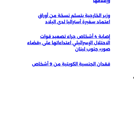
وإغلاقها
وزير الخارجية يتسلم نسخة من أوراق
اعتماد سفيرة أستراليا لدى البلاد
إصابة 4 أشخاص جراء تصعيد قوات
الاحتلال الإسرائيلي اعتداءاتها على «قضاء
صور» جنوب لبنان
فقدان الجنسية الكويتية من 9 أشخاص