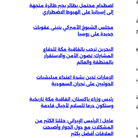
اصطدام محتمل بطائر يجبر طائرة متجهة
إلى إسبانيا على الهبوط الاضطراري
مجلس الشيوخ الأميركي يتبنى عقوبات
جديدة على روسيا
البحرين ترحب باتفاقية مكة للدفاع
ات الاستثمارية على مستوى المحافظات بلغ خلال الربع الرابع ما بين 5ر6
المشترك: تصون الأمن والاستقرار
بالمنطقة والعالم
زادت
الإمارات تدين بشدة اعتداء ميليشيات
عقار التجاري بنسبة 54 في
الحوثيين على نجران السعودية
رئيس وزراء باكستان: اتفاقية مكة تاريخية
وستكون درعا للسلام لأجيال قادمة
في المئة
عاجل | الرئيس الإيراني: حللنا الكثير من
بع الرابع وبنحو 4ر12 في
المشكلات مع دول الجوار وأصبحت
العلاقات أفضل بكثير
يه