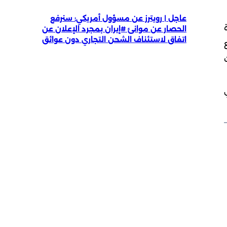
عاجل | رويترز عن مسؤول أمريكي: سنرفع
مرة
الحصار عن موانئ #إيران بمجرد الإعلان عن
اتفاق لاستئناف الشحن التجاري دون عوائق
ع
ات
ا بتراجع نسبته 9ر14 في