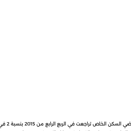
كويت نيوز : قال بيت التمويل الكويتي (بيتك) ان اسعار اراضي السكن الخاص تراجعت في الربع الر