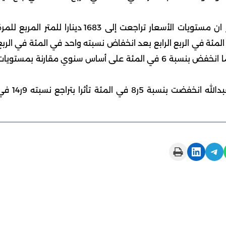
وبالنسبة للقسائم الصناعية في الربع الرابع قال التقرير ان مستويات الأسعار تراجعت إلى 1683 دينارا للمتر المربع لل
على التوالي في محافظة الفروانية بنسبة 4ر2 في المئة في الربع الرابع بعد انخفاض نسبته واحد في المئة في الرب
الثالث الذي وصل فيه السعر 1724 دينارا للمتر المربع بينما انخفض بنسبة 6 في المئة على أساس سنوي مقارنة بمستوي
واشار تقرير (بيتك) ان اسعار منطقة الشعيبة وميناء العبدالله انخفضت بنسبة 5ر8 في المئة تأثر
Print this Page
Share on LinkedIn
Share on Telegram