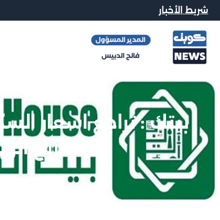
شريط الأخبار
الربع الرابع
محرر الاخبار
|
27 فبراير, 016