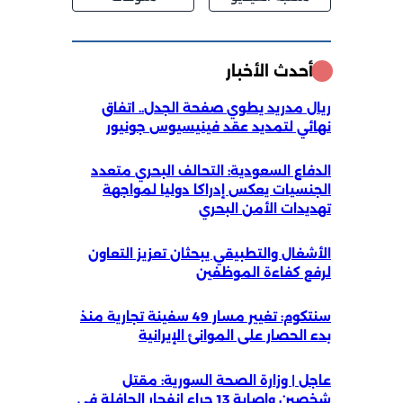
أحدث الأخبار
ريال مدريد يطوي صفحة الجدل.. اتفاق
نهائي لتمديد عقد فينيسيوس جونيور
الدفاع السعودية: التحالف البحري متعدد
الجنسيات يعكس إدراكا دوليا لمواجهة
تهديدات الأمن البحري
الأشغال والتطبيقي يبحثان تعزيز التعاون
لرفع كفاءة الموظفين
سنتكوم: تغيير مسار 49 سفينة تجارية منذ
بدء الحصار على الموانئ الإيرانية
عاجل | وزارة الصحة السورية: مقتل
شخصين وإصابة 13 جراء انفجار الحافلة في