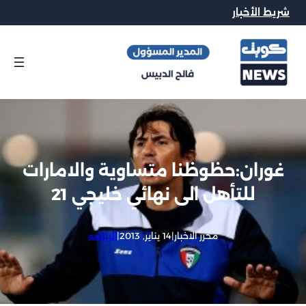
شريط الأخبار
غوران:حظوظنا متساوية والامارات
للتأهل الى نهائي خليجي 21
محرر الاخبار
|
14 يناير, 2013
|
الرياضه