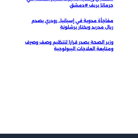
جرمانا بريف #دمشق
مفاجأة مدوية في إسبانيا.. رودري يصدم
ريال مدريد ويختار برشلونة
وزير الصحة يصدر قرارا لتنظيم وصف وصرف
ومتابعة العلاجات البيولوجية