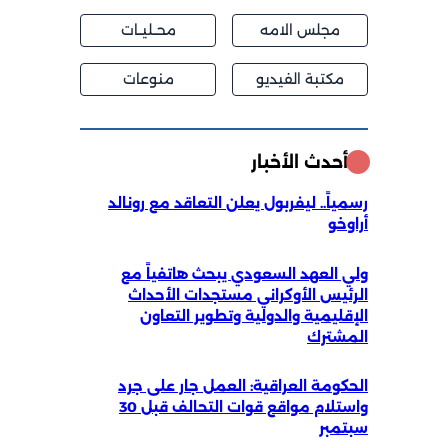
مجلس الامه
محــليــات
مكتبة الفيديو
منوعات
أحدث الأخبار
رسمياً.. ليفربول يعلن التعاقد مع رونالد
أراوخو
ولي العهد السعودي يبحث هاتفياً مع
الرئيس الأوكراني مستجدات الأحداث
الإقليمية والدولية وتطوير التعاون
المشترك
الحكومة العراقية: العمل جار على جرد
واستلام مواقع قوات التحالف قبل 30
سبتمبر