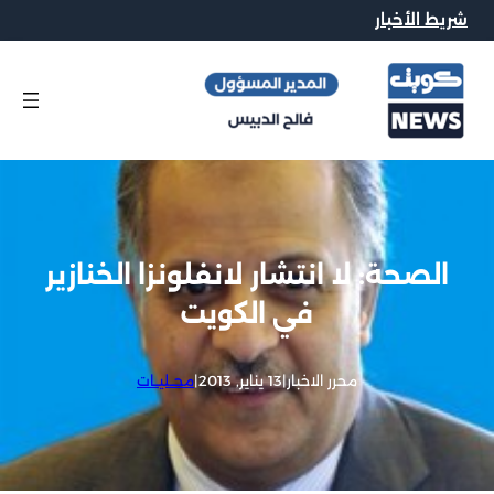
شريط الأخبار
الصحة: لا انتشار لانفلونزا الخنازير
في الكويت
محرر الاخبار
|
13 يناير, 2013
|
محــليــات