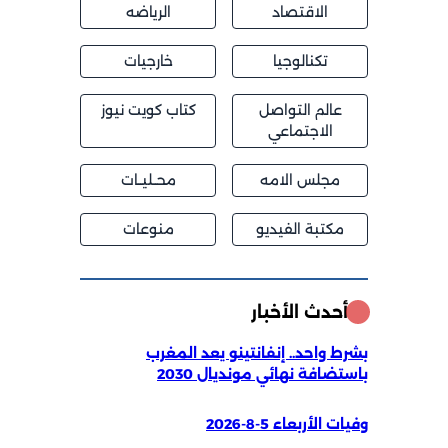
الاقتصاد
الرياضه
تكنالوجيا
خارجيات
عالم التواصل
كتاب كويت نيوز
الاجتماعي
مجلس الامه
محــليــات
مكتبة الفيديو
منوعات
أحدث الأخبار
بشرط واحد.. إنفانتينو يعد المغرب
باستضافة نهائي مونديال 2030
وفيات الأربعاء 5-8-2026