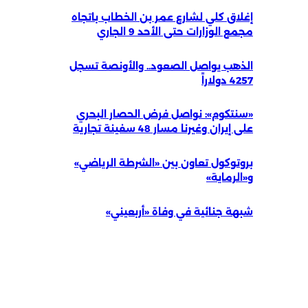
إغلاق كلي لشارع عمر بن الخطاب باتجاه
مجمع الوزارات حتى الأحد 9 الجاري
الذهب يواصل الصعود.. والأونصة تسجل
4257 دولاراً
«سنتكوم»: نواصل فرض الحصار البحري
على إيران وغيرنا مسار 48 سفينة تجارية
بروتوكول تعاون بين «الشرطة الرياضي»
و«الرماية»
شبهة جنائية في وفاة «أربعيني»