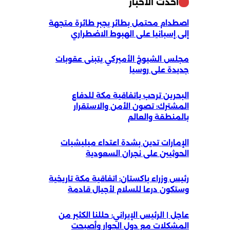
أحدث الأخبار
اصطدام محتمل بطائر يجبر طائرة متجهة
إلى إسبانيا على الهبوط الاضطراري
مجلس الشيوخ الأميركي يتبنى عقوبات
جديدة على روسيا
البحرين ترحب باتفاقية مكة للدفاع
المشترك: تصون الأمن والاستقرار
بالمنطقة والعالم
الإمارات تدين بشدة اعتداء ميليشيات
الحوثيين على نجران السعودية
رئيس وزراء باكستان: اتفاقية مكة تاريخية
وستكون درعا للسلام لأجيال قادمة
عاجل | الرئيس الإيراني: حللنا الكثير من
المشكلات مع دول الجوار وأصبحت