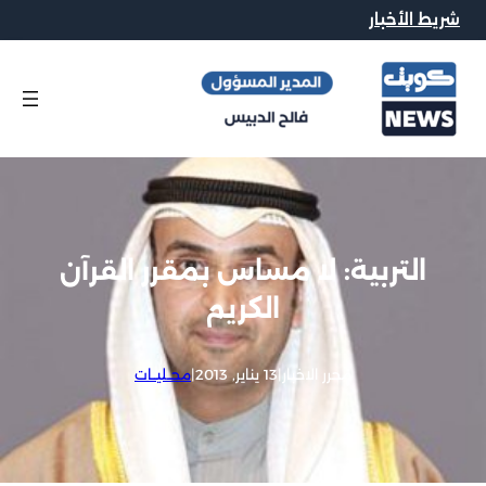
شريط الأخبار
التربية: لا مساس بمقرر القرآن
الكريم
محرر الاخبار
|
13 يناير, 2013
|
محــليــات