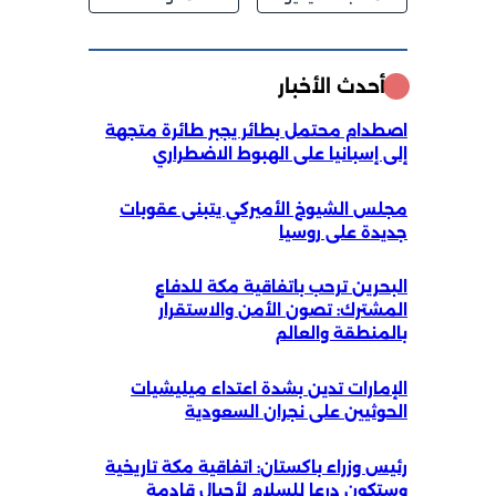
أحدث الأخبار
اصطدام محتمل بطائر يجبر طائرة متجهة
إلى إسبانيا على الهبوط الاضطراري
مجلس الشيوخ الأميركي يتبنى عقوبات
جديدة على روسيا
البحرين ترحب باتفاقية مكة للدفاع
المشترك: تصون الأمن والاستقرار
بالمنطقة والعالم
الإمارات تدين بشدة اعتداء ميليشيات
الحوثيين على نجران السعودية
رئيس وزراء باكستان: اتفاقية مكة تاريخية
وستكون درعا للسلام لأجيال قادمة