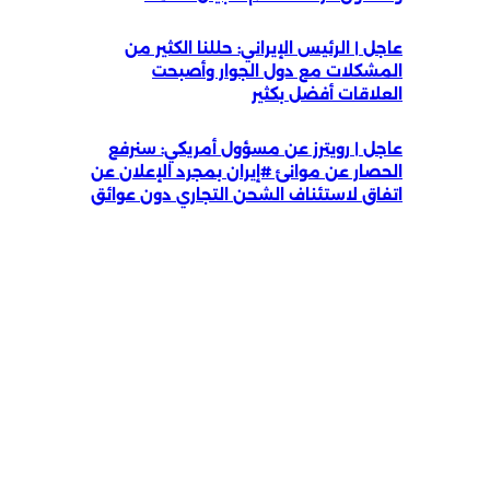
عاجل | الرئيس الإيراني: حللنا الكثير من
المشكلات مع دول الجوار وأصبحت
العلاقات أفضل بكثير
عاجل | رويترز عن مسؤول أمريكي: سنرفع
الحصار عن موانئ #إيران بمجرد الإعلان عن
اتفاق لاستئناف الشحن التجاري دون عوائق