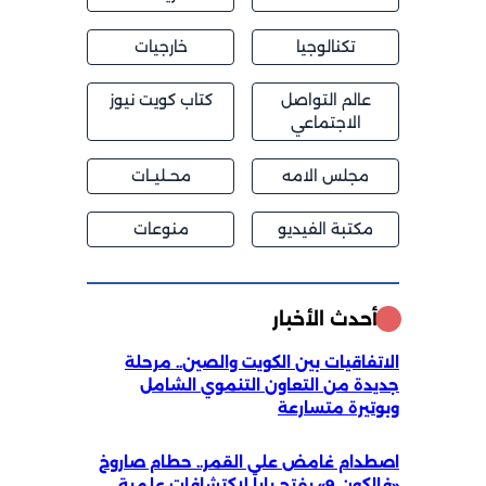
تكنالوجيا
خارجيات
عالم التواصل
كتاب كويت نيوز
الاجتماعي
مجلس الامه
محــليــات
مكتبة الفيديو
منوعات
أحدث الأخبار
الاتفاقيات بين الكويت والصين.. مرحلة
جديدة من التعاون التنموي الشامل
وبوتيرة متسارعة
اصطدام غامض على القمر.. حطام صاروخ
«فالكون 9» يفتح باباً لاكتشافات علمية