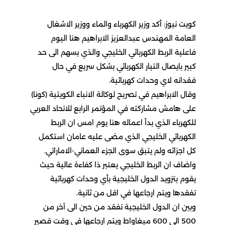
كويت نيوز: أكد وزير الكهرباء والماء ووزير الاشغال
العامة المهندس عبدالعزيز الابراهيم هنا اليوم
فاعلية الربط الكهربائي الخليجي والذي يسهم الى حد
كبير بايصال التيار الكهربائي بشكل سريع في حال
فقدانه لاي وحدات كهربائية.
وقال الابراهيم في تصريح لوكالة الانباء الكويتية (كونا)
على هامش مشاركته في المؤتمر الرابع للاتحاد العربي
للكهرباء الذي بدأ اعماله هنا يوم امس ان الربط
الكهربائي الخليجي الذي مضى عليه عامان استكمل
كل اجزائه ولم يتبق سوى الجزء العماني-الاماراتي.
واضاف ان الربط الخليجي يعتبر ذا كفاءة عالية حيث
يقوم بتزويد الدول الخليجية بأي وحدات كهربائية
تفقدها ويتم ارجاعها في اقل من ثانية.
وبين ان الدول الخليجية تفقد من حين الى آخر من
500 الى 600 ميغاواط ويتم ارجاعها في وقت قصير