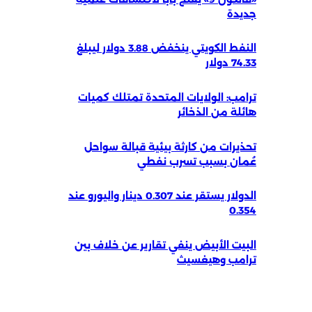
جديدة
النفط الكويتي ينخفض 3.88 دولار ليبلغ
74.33 دولار
ترامب: الولايات المتحدة تمتلك كميات
هائلة من الذخائر
تحذيرات من كارثة بيئية قبالة سواحل
عُمان بسبب تسرب نفطي
الدولار يستقر عند 0.307 دينار واليورو عند
0.354
البيت الأبيض ينفي تقارير عن خلاف بين
ترامب وهيغسيث