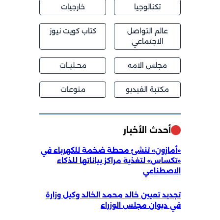
تكنالوجيا
خارجيات
عالم التواصل
كتاب كويت نيوز
الاجتماعي
مجلس الامه
محــليــات
مكتبة الفيديو
منوعات
أحدث الأخبار
«أمازون» تنشئ محطة ضخمة للكهرباء في
«تكساس» لتغذية مراكز بياناتها للذكاء
الاصطناعي
تجديد تعيين خالد محمد الخالد وكيل وزارة
في ديوان مجلس الوزراء