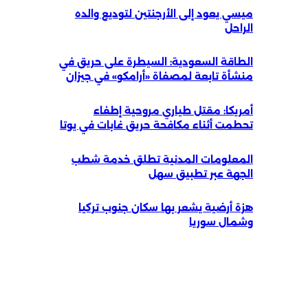
ميسي يعود إلى الأرجنتين لتوديع والده
الراحل
الطاقة السعودية: السيطرة على حريق في
منشأة تابعة لمصفاة «أرامكو» في جيزان
أمريكا: مقتل طياري مروحية إطفاء
تحطمت أثناء مكافحة حريق غابات في يوتا
المعلومات المدنية تطلق خدمة شطب
الجهة عبر تطبيق سهل
هزة أرضية يشعر بها سكان جنوب تركيا
وشمال سوريا