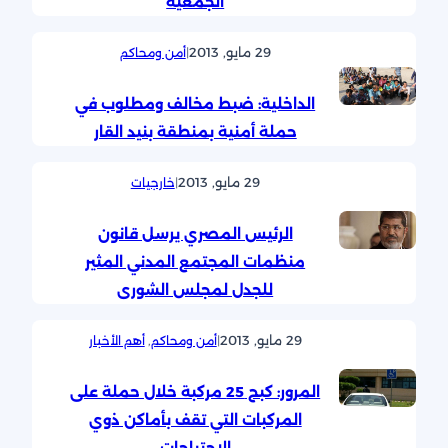
الجمعية
29 مايو, 2013
|
أمن ومحاكم
الداخلية: ضبط مخالف ومطلوب في
حملة أمنية بمنطقة بنيد القار
29 مايو, 2013
|
خارجيات
الرئيس المصري يرسل قانون
منظمات المجتمع المدني المثير
للجدل لمجلس الشورى
29 مايو, 2013
|
أمن ومحاكم
, 
أهم الأخبار
المرور: كبح 25 مركبة خلال حملة على
المركبات التي تقف بأماكن ذوي
الاحتياجات