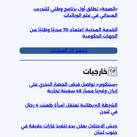
«الصحة» تطلق أول برنامج وطني للتدريب
الميداني في علم الوبائيات
الخدمة المدنية: اعتماد 70 مدربًا وطنيًا من
الجهات الحكومية
تصفح كل المحليات
خارجيات
«سنتكوم»: نواصل فرض الحصار البحري على
إيران وغيرنا مسار 48 سفينة تجارية
الشرطة البريطانية تعتقل امرأة طعنت 4 رجال
في لندن
جيش الاحتلال يعلن بدء تنفيذ غارات دقيقة في
جنوب لبنان