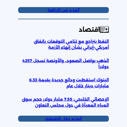
المزيد من الرياضة
اقتصاد
النفط يتراجع مع تنامي التوقعات باتفاق
أمريكي–إيراني بشأن إنهاء الأزمة
الذهب يواصل الصعود.. والأونصة تسجل 4257
دولاراً
البنوك استقطبت ودائع جديدة بقيمة 6.33
مليارات دينار خلال عام
الإحصائي الخليجي: 7.55 مليار دولار حجم سوق
المياه المعبأة في دول مجلس التعاون
المزيد حول الاقتصاد