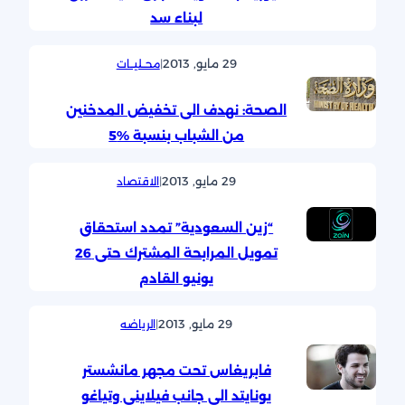
لبناء سد
29 مايو, 2013
|
محــليــات
الصحة: نهدف الى تخفيض المدخنين
من الشباب بنسبة %5
29 مايو, 2013
|
الاقتصاد
“زين السعودية” تمدد استحقاق
تمويل المرابحة المشترك حتى 26
يونيو القادم
29 مايو, 2013
|
الرياضه
فابريغاس تحت مجهر مانشستر
يونايتد الى جانب فيلايني وتياغو