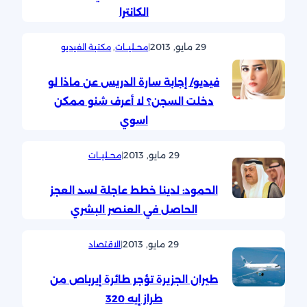
الكانترا
29 مايو, 2013
|
محــليــات
, 
مكتبة الفيديو
فيديو/ إجابة سارة الدريس عن ماذا لو
دخلت السجن؟ لا أعرف شنو ممكن
اسوي
29 مايو, 2013
|
محــليــات
الحمود: لدينا خطط عاجلة لسد العجز
الحاصل في العنصر البشري
29 مايو, 2013
|
الاقتصاد
طيران الجزيرة تؤجر طائرة إيرباص من
طراز إيه 320