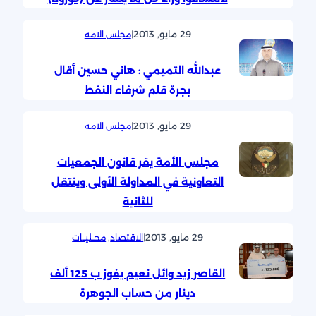
29 مايو, 2013
|
مجلس الامه
عبدالله التميمي : هاني حسين أقال
بجرة قلم شرفاء النفط
29 مايو, 2013
|
مجلس الامه
مجلس الأمة يقر قانون الجمعيات
التعاونية في المداولة الأولى وينتقل
للثانية
29 مايو, 2013
|
الاقتصاد
, 
محــليــات
القاصر زيد وائل نعيم يفوز ب 125 ألف
دينار من حساب الجوهرة