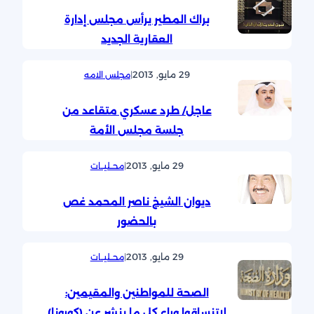
براك المطير يرأس مجلس إدارة
العقارية الجديد
29 مايو, 2013
|
مجلس الامه
عاجل/ طرد عسكري متقاعد من
جلسة مجلس الأمة
29 مايو, 2013
|
محــليــات
ديوان الشيخ ناصر المحمد غص
بالحضور
29 مايو, 2013
|
محــليــات
الصحة للمواطنين والمقيمين:
لاتنساقوا وراء كل ما ينشر عن (كورونا)