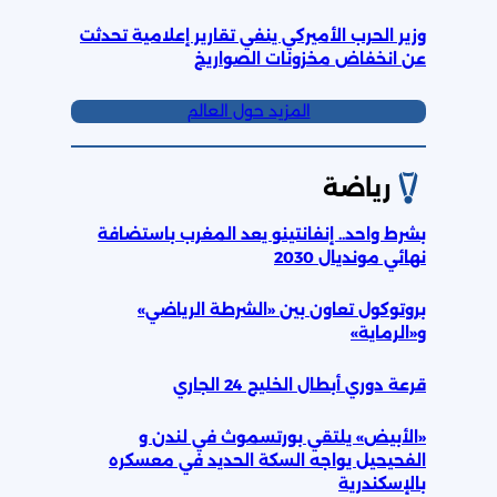
وزير الحرب الأميركي ينفي تقارير إعلامية تحدثت
عن انخفاض مخزونات الصواريخ
المزيد حول العالم
رياضة
بشرط واحد.. إنفانتينو يعد المغرب باستضافة
نهائي مونديال 2030
بروتوكول تعاون بين «الشرطة الرياضي»
و«الرماية»
قرعة دوري أبطال الخليج 24 الجاري
«الأبيض» يلتقي بورتسموث في لندن و
الفحيحيل يواجه السكة الحديد في معسكره
بالإسكندرية