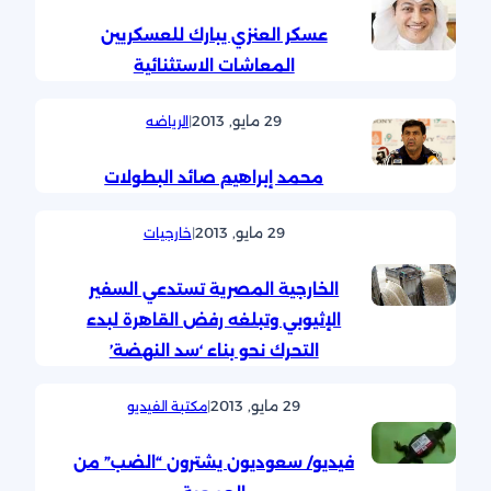
عسكر العنزي يبارك للعسكريين
المعاشات الاستثنائية
29 مايو, 2013
|
الرياضه
محمد إبراهيم صائد البطولات
29 مايو, 2013
|
خارجيات
الخارجية المصرية تستدعي السفير
الإثيوبي وتبلغه رفض القاهرة لبدء
التحرك نحو بناء ‘سد النهضة’
29 مايو, 2013
|
مكتبة الفيديو
فيديو/ سعوديون يشترون “الضب” من