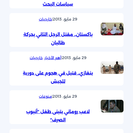
سياسات البحث
29 مايو, 2013
|
خارجيات
باكستان.. مقتل الرجل الثاني بحركة
طالبان
29 مايو, 2013
|
أهم الأخبار
, 
خارجيات
بنغازي.. قتيل في هجوم على دورية
للجيش
29 مايو, 2013
|
منوعات
لاعب روماني يتبنى طفل “أنبوب
الصرف”