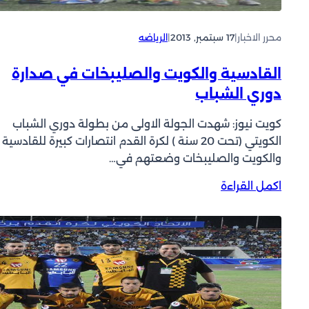
ا
يّ
ن
ن
ي
ي
محرر الاخبار
|
17 سبتمبر, 2013
|
الرياضه
ت
ج
القادسية والكويت والصليبخات في صدارة
ا
دوري الشباب
و
ز
كويت نيوز: شهدت الجولة الاولى من بطولة دوري الشباب
ا
الكويتي (تحت 20 سنة ) لكرة القدم انتصارات كبيرة للقادسية
ن
والكويت والصليبخات وضعتهم في…
ا
ل
:
اكمل القراءة
م
ا
ر
ل
ح
ق
ل
ا
ة
د
ا
س
ل
ي
ث