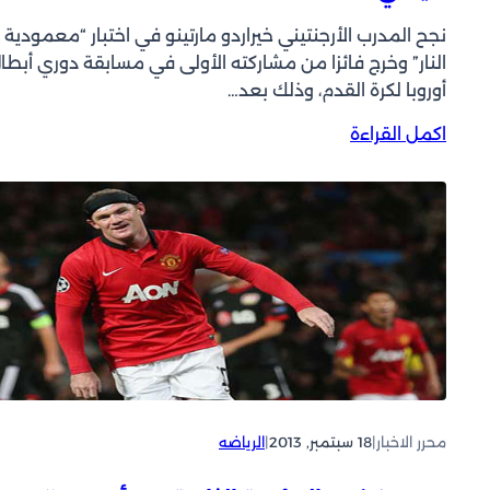
نجح المدرب الأرجنتيني خيراردو مارتينو في اختبار “معمودية
النار” وخرج فائزا من مشاركته الأولى في مسابقة دوري أبطا
أوروبا لكرة القدم، وذلك بعد…
:
اكمل القراءة
ب
ر
ش
ل
و
ن
ة
“
ي
ق
ض
ي
محرر الاخبار
|
18 سبتمبر, 2013
|
الرياضه
”
ع