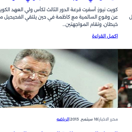
كويت نيوز: أسفرت قرعة الدور الثالث لكأس ولي العهد الكوي
ل
عن وقوع السالمية مع كاظمة في حين يلتقي الفحيحيل م
خيطان، وتقام المواجهتين…
:
اكمل القراءة
ا
ل
س
ا
ل
م
ي
ة
ي
ص
ط
د
محرر الاخبار
|
18 سبتمبر, 2013
|
الرياضه
م
ب