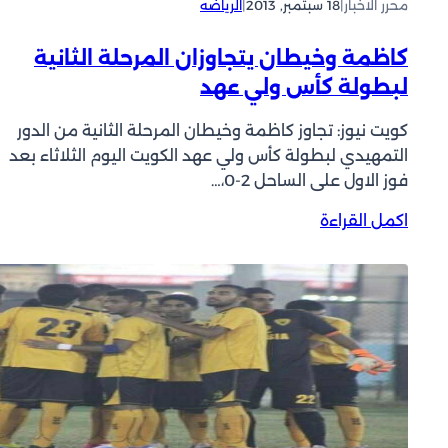
محرر الاخبار
|
18 سبتمبر, 2013
|
الرياضه
س
ئ
ي
و
كاظمة وخيطان يتجاوزان المرحلة الثانية
ي
ة
لبطولة كأس ولي عهد
ا
ل
كويت نيوز: تجاوز كاظمة وخيطان المرحلة الثانية من الدور
ث
التمهيدي لبطولة كأس ولي عهد الكويت اليوم الثلاثاء بعد
ا
فوز الاول على الساحل 2-0،…
ن
:
اكمل القراءة
ي
ك
ة
ا
،
ظ
و
م
س
ة
أ
و
س
خ
د
ي
د
ط
د