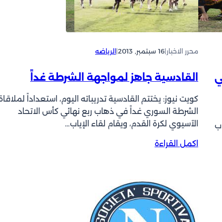
و
س
خ
ن
ل
ب
ا
ب
ل
ا
د
محرر الاخبار
|
16 سبتمبر, 2013
|
الرياضه
ف
و
ي
أ
ك
ئي
القادسية جاهز لمواجهة الشرطة غداً
ع
أ
ل
س
كويت نيوز: يختتم القادسية تدريباته اليوم، استعداداً لملاقاة
ى
ا
الشرطة السوري غداً في ذهاب ربع نهائي كأس الاتحاد
ل
ل
الآسيوي لكرة القدم، ويقام لقاء الإياب…
ب
ا
ا
ع
:
اكمل القراءة
ت
ب
ا
ح
ي
ل
ا
ا
ق
د
ل
ا
ا
ك
د
ل
ر
س
ا
ة