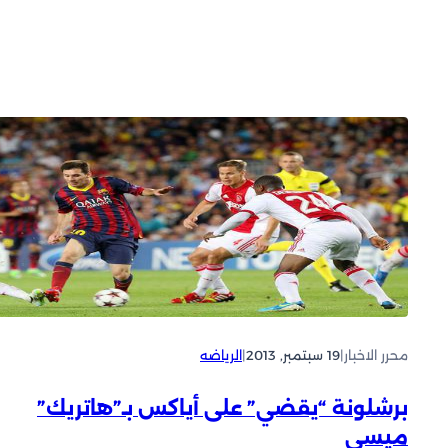
محرر الاخبار
|
19 سبتمبر, 2013
|
الرياضه
برشلونة “يقضي” على أياكس بـ”هاتريك”
ميسي