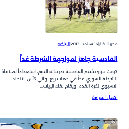
ر
ص
ب
د
ي
ا
ة
ر
ت
ة
ب
د
ح
محرر الاخبار
|
16 سبتمبر, 2013
|
الرياضه
و
ث
ر
ع
ي
القادسية جاهز لمواجهة الشرطة غداً
ن
ا
3
ل
كويت نيوز: يختتم القادسية تدريباته اليوم، استعداداً لملاقاة
م
ش
الشرطة السوري غداً في ذهاب ربع نهائي كأس الاتحاد
ق
ب
الآسيوي لكرة القدم، ويقام لقاء الإياب…
ا
ا
ع
:
اكمل القراءة
ب
د
ا
ف
ل
ي
ق
ق
ا
ب