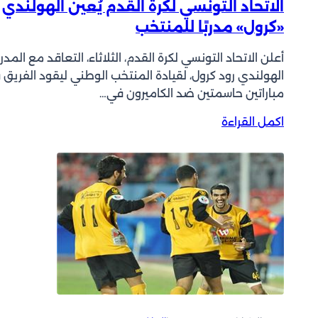
الاتحاد التونسي لكرة القدم يُعين الهولندي
ك
«كرول» مدربًا للمنتخب
ا
ظ
أعلن الاتحاد التونسي لكرة القدم، الثلاثاء، التعاقد مع المد
م
الهولندي رود كرول، لقيادة المنتخب الوطني ليقود الفريق
ة
مباراتين حاسمتين ضد الكاميرون في…
و
ا
:
اكمل القراءة
ل
ا
ف
ل
ح
ا
ي
ت
ح
ح
ي
ا
ل
د
ي
ا
ل
ل
ا
ت
ق
و
ي
ن