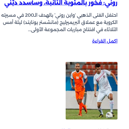
روني: فخور بالمئوية الثانية، وسأسدد ديّني
ل
ى
احتفل الفتى الذهبي ‘واين روني’ بالهدف الـ200 في مسيرته
أ
الكروية مع عملاق البريميرليج (مانشستر يونايتد) ليلة أمس
ي
الثلاثاء في افتتاح مباريات المجموعة الأولى…
ا
ك
:
اكمل القراءة
س
ر
ب
و
ـ
ن
”
ي
ه
:
ا
ف
ت
خ
ر
و
ي
ر
ك
ب
”
ا
م
ل
ي
م