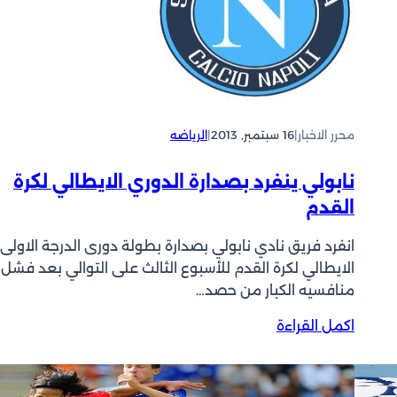
ي
س
ر
ة
ي
ا
ج
و
ت
ا
ي
ب
ه
ل
ا
ز
ك
ف
ل
ر
محرر الاخبار
|
16 سبتمبر, 2013
|
الرياضه
ي
م
ة
ا
و
ا
ل
نابولي ينفرد بصدارة الدوري الايطالي لكرة
ا
ل
ع
القدم
ج
ق
ا
ه
د
ل
ة
انفرد فريق نادي نابولي بصدارة بطولة دورى الدرجة الاولى
م
م
ا
الايطالي لكرة القدم للأسبوع الثالث على التوالي بعد فشل
ل
منافسيه الكبار من حصد…
ش
:
اكمل القراءة
ر
ن
ط
ا
ة
ب
غ