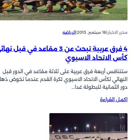
ة
ا
و
ن
ا
ي
ل
ة
ك
محرر الاخبار
|
16 سبتمبر, 2013
|
الرياضه
ل
و
ب
ي
ط
4 فرق عربية تبحث عن 3 مقاعد في قبل نها
ت
و
كأس الاتحاد الاسيوي
و
ل
ا
ة
ستتنافس أربعة فرق عربية على ثلاثة مقاعد في الدور قبل
ل
ك
النهائي لكأس الاتحاد الاسيوي لكرة القدم عندما تخوض ذها
ص
أ
دور الثمانية للبطولة غدا…
ل
س
ي
و
:
اكمل القراءة
ب
ل
4
خ
ي
ف
ا
ع
ر
ت
ه
ق
ف
د
ع
ي