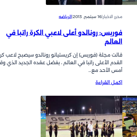
ا
ل
أ
ل
ن
س
ش
محرر الاخبار
|
16 سبتمبر, 2013
|
الرياضه
د
و
ر
ي
ل
ط
«
فوربس: رونالدو أعلى لاعبي الكرة راتبا في
ي
ة
ك
العالم
ا
ا
ر
ل
ل
و
قالت مجلة (فوربس) إن كريستيانو رونالدو سيصبح لاعب كر
ع
س
ل
ه
القدم الأعلى راتبا في العالم ، بفضل عقده الجديد الذي و
و
»
د
أمس الأحد مع…
ر
م
ي
د
:
اكمل القراءة
ي
ر
ف
ت
بً
و
ع
ا
ر
ا
ل
ب
د
ل
س
ل
م
:
ا
ن
ر
ن
ت