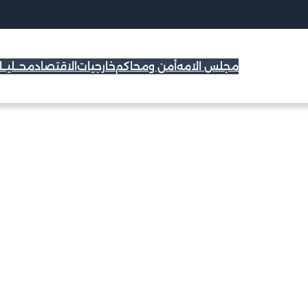
مجلس الامه
أمن ومحاكم
خارجيات
الاقتصاد
محــليــ