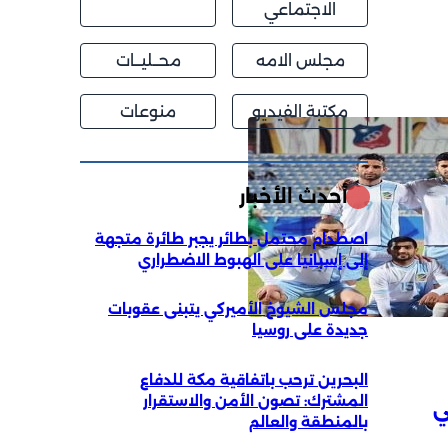
الاجتماعي
مجلس الامه
محــليــات
مكتبة الفيديو
منوعات
أحدث الأخبار
اصطدام محتمل بطائر يجبر طائرة متجهة
إلى إسبانيا على الهبوط الاضطراري
مجلس الشيوخ الأميركي يتبنى عقوبات
جديدة على روسيا
البحرين ترحب باتفاقية مكة للدفاع
المشترك: تصون الأمن والاستقرار
ي
بالمنطقة والعالم