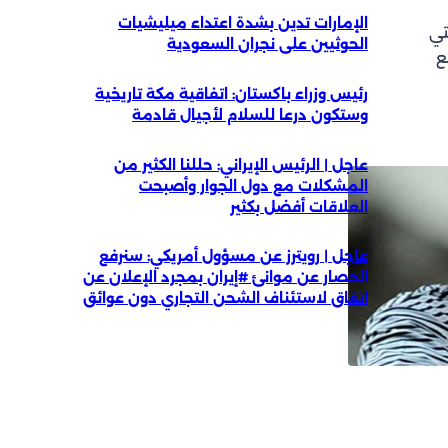
الإمارات تدين بشدة اعتداء ميليشيات
تي
الحوثيين على نجران السعودية
ع
رئيس وزراء باكستان: اتفاقية مكة تاريخية
وستكون درعا للسلام لأجيال قادمة
عاجل | الرئيس الإيراني: حللنا الكثير من
المشكلات مع دول الجوار وأصبحت
العلاقات أفضل بكثير
عاجل | رويترز عن مسؤول أمريكي: سنرفع
الحصار عن موانئ #إيران بمجرد الإعلان عن
اتفاق لاستئناف الشحن التجاري دون عوائق