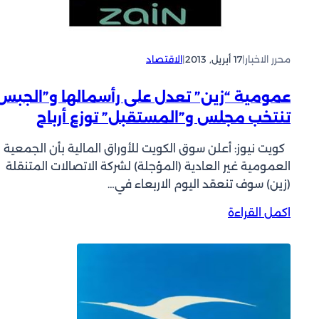
و
ق
ف
ت
محرر الاخبار
|
17 أبريل, 2013
|
الاقتصاد
د
ا
عمومية “زين” تعدل على رأسمالها و”الجبس
و
تنتخب مجلس و”المستقبل” توزع أرباح
ل
أ
كويت نيوز: أعلن سوق الكويت للأوراق المالية بأن الجمعية
س
العمومية غير العادية (المؤجلة) لشركة الاتصالات المتنقلة
ه
(زين) سوف تنعقد اليوم الاربعاء في…
م
“
:
اكمل القراءة
م
ع
ن
م
ا
و
ف
م
ع
ي
”
ة
و