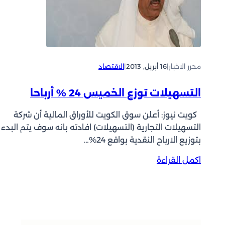
ل
ر
ن
1
ق
د
د
و
ا
ل
ل
ا
محرر الاخبار
|
16 أبريل, 2013
|
الاقتصاد
د
ر
و
التسهيلات توزع الخميس 24 % أرباحا
ل
ي
كويت نيوز: أعلن سوق الكويت للأوراق المالية أن شركة
:
التسهيلات التجارية (التسهيلات) افادته بانه سوف يتم البدء
ا
بتوزيع الارباح النقدية بواقع 24%…
ل
ن
:
اكمل القراءة
م
ا
و
ل
ف
ت
ي
س
ا
ه
ل