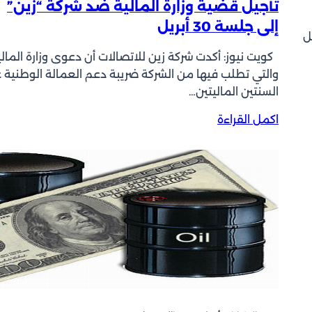
تأجيل قضية وزارة المالية ضد شركة “زين”
ا
إلى جلسة 30 أبريل
ر
ل
ت
كويت نيوز: أكدت شركة زين للاتصالات أن دعوى وزارة المالي
ف
والتي تطلب فيها من الشركة ضريبة دعم العمالة الوطنية 
ا
السنتين الماليتين…
ع
ب
:
اكمل القراءة
م
ت
ؤ
أ
ش
ج
ر
ي
ي
ل
ه
ق
ا
ض
ا
ي
ل
ة
و
و
ز
ز
ن
ا