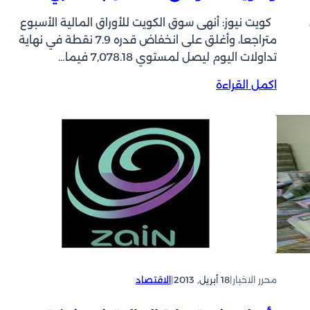
كويت نيوز: أنهى سوق الكويت للأوراق المالية الأسبوع
متراجعا، وأغلق على انخفاض قدره 7.9 نقطة في نهاية
تداولات اليوم ليصل لمستوي 7,078.18 فيما…
:
اكمل القراءة
ا
ل
ب
و
ر
ص
ة
ت
غ
ل
ق
ع
محرر الاخبار
|
18 أبريل, 2013
|
الاقتصاد
ل
ى