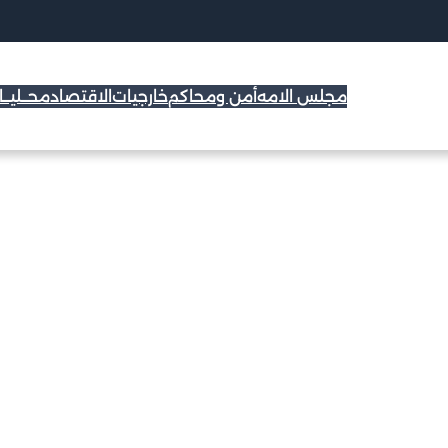
مجلس الامه
أمن ومحاكم
خارجيات
الاقتصاد
محــليــ