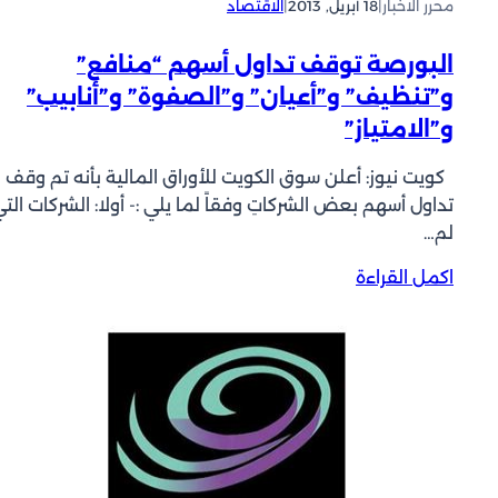
محرر الاخبار
|
18 أبريل, 2013
|
الاقتصاد
ح
س
د
ت
ا
البورصة توقف تداول أسهم “منافع”
ق
ر
و”تنظيف” و”أعيان” و”الصفوة” و”أنابيب”
ا
و”الامتياز”
ر
ه
كويت نيوز: أعلن سوق الكويت للأوراق المالية بأنه تم وقف
أ
تداول أسهم بعض الشركاتِ وفقاً لما يلي :- أولا: الشركات الت
م
لم…
ا
م
:
اكمل القراءة
ا
ا
ل
ل
د
ب
ي
و
ن
ر
ا
ص
ر
ة
ت