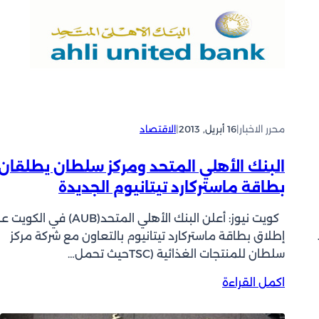
ي
ك
ل
و
ا
ي
ت
ت
ت
س
و
ي
ز
ت
ع
محرر الاخبار
|
16 أبريل, 2013
|
الاقتصاد
ر
ا
ا
ل
ج
البنك الأهلي المتحد ومركز سلطان يطلقان
خ
ع
م
بطاقة ماستركارد تيتانيوم الجديدة
ا
ي
ل
س
كويت نيوز: أعلن البنك الأهلي المتحد(AUB) في الكو
ع
2
إطلاق بطاقة ماستركارد تيتانيوم بالتعاون مع شركة مركز
ا
4
سلطان للمنتجات الغذائية (TSCحيث تحمل…
م
%
ا
:
اكمل القراءة
أ
ل
ا
ر
ح
ل
ب