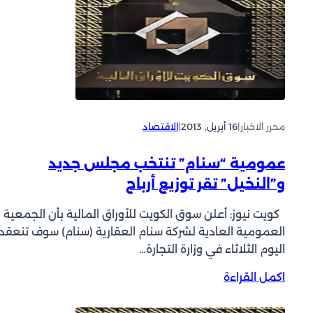
ص
ا
و
ف
ل
”
و
ن
ا
ة
ص
ل
”
ف
ج
و
:
ب
”
2
س
أ
5
محرر الاخبار
|
16 أبريل, 2013
|
الاقتصاد
”
ن
0
ت
ا
م
ن
عمومية “سنام” تنتخب مجلس جديد
ب
ل
ت
و”النخيل” تقر توزيع أرباح
ي
ي
خ
ب
و
ب
كويت نيوز: أعلن سوق الكويت للأوراق المالية بأن الجمعية
”
ن
م
و
العمومية العادية لشركة سنام العقارية (سنام) سوف تنعقد
د
ج
”
اليوم الثلاثاء في وزارة التجارة…
ي
ل
ا
ن
س
:
اكمل القراءة
ل
ا
و
ع
ا
ر
”
م
م