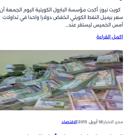
كويت نيوز: أكدت مؤسسة البترول الكويتية اليوم الجمعة أن
سعر برميل النفط الكويتي انخفض دولارا واحدا في تداولات
أمس الخميس ليستقر عند…
:
اكمل القراءة
س
ع
ر
ب
ر
م
ي
ل
ا
ل
ن
ف
محرر الاخبار
|
18 أبريل, 2013
|
الاقتصاد
ط
ا