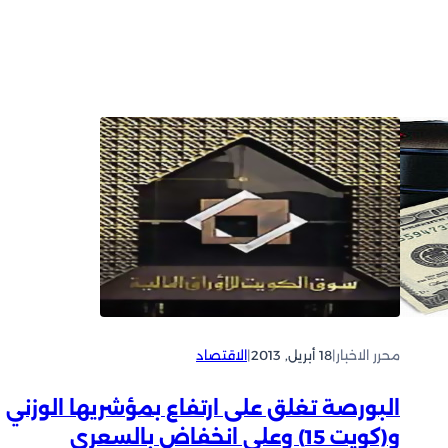
محرر الاخبار
|
18 أبريل, 2013
|
الاقتصاد
البورصة تغلق على ارتفاع بمؤشريها الوزني
و(كويت 15) وعلى انخفاض بالسعري