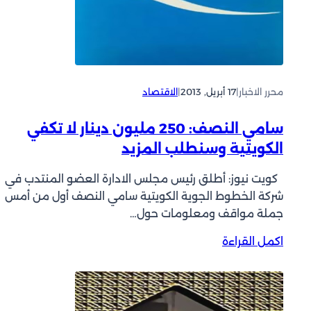
“
”
ز
ت
ي
ن
ن
ظ
”
ي
ت
محرر الاخبار
|
17 أبريل, 2013
|
الاقتصاد
ف
ع
”
د
و
سامي النصف: 250 مليون دينار لا تكفي
ل
”
الكويتية وسنطلب المزيد
ع
أ
ل
ع
كويت نيوز: أطلق رئيس مجلس الادارة العضو المنتدب في
ى
ي
شركة الخطوط الجوية الكويتية سامي النصف أول من أمس
ر
ا
جملة مواقف ومعلومات حول…
أ
ن
س
”
:
اكمل القراءة
م
و
س
ا
”
ا
ل
ا
م
ه
ل
ي
ا