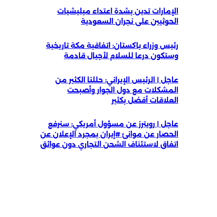
الإمارات تدين بشدة اعتداء ميليشيات
الحوثيين على نجران السعودية
رئيس وزراء باكستان: اتفاقية مكة تاريخية
وستكون درعا للسلام لأجيال قادمة
عاجل | الرئيس الإيراني: حللنا الكثير من
المشكلات مع دول الجوار وأصبحت
العلاقات أفضل بكثير
عاجل | رويترز عن مسؤول أمريكي: سنرفع
الحصار عن موانئ #إيران بمجرد الإعلان عن
اتفاق لاستئناف الشحن التجاري دون عوائق