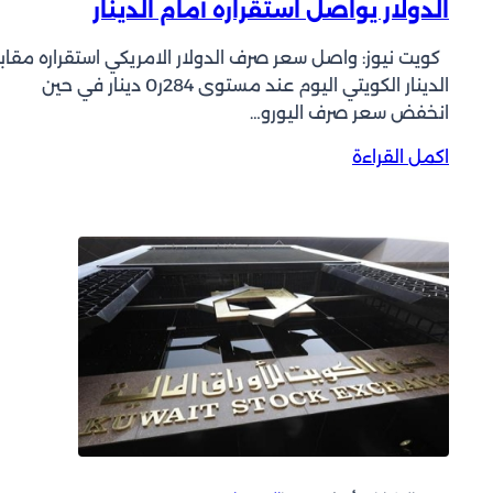
الدولار يواصل استقراره أمام الدينار
ل
ك
كويت نيوز: واصل سعر صرف الدولار الامريكي استقراره مقاب
و
الدينار الكويتي اليوم عند مستوى 284ر0 دينار في حين
ي
انخفض سعر صرف اليورو…
ت
ي
:
اكمل القراءة
ي
ا
ن
ل
خ
د
ف
و
ض
ل
د
ا
و
ر
ل
ي
ا
و
ر
ا
ا
ص
و
ل
ا
ا